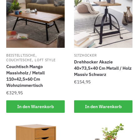
,
BEISTELLTISCHE
SITZHOCKER
,
COUCHTISCHE
LOFT STYLE
Drehhocker Akazie
Couchtisch Mango
40×73,5×40 Cm Metall / Holz
Massivholz / Metall
Massiv Schwarz
110×42,5×60 Cm
€
154,95
Wohnzimmertisch
€
329,95
In den Warenkorb
In den Warenkorb