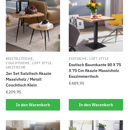
,
,
BEISTELLTISCHE
ESSTISCHE
LOFT STYLE
,
,
COUCHTISCHE
LOFT STYLE
Esstisch Baumkante 80 X 75
SATZTISCHE
X 75 Cm Akazie Massivholz
2er Set Satztisch Akazie
Esszimmertisch
Massivholz / Metall
€
489,95
Couchtisch Klein
€
209,95
In den Warenkorb
In den Warenkorb