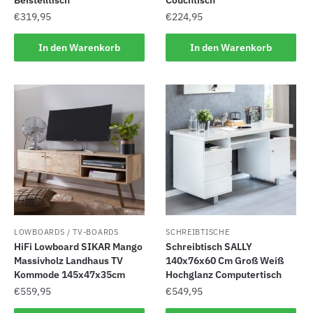
€
319,95
€
224,95
In den Warenkorb
In den Warenkorb
LOWBOARDS / TV-BOARDS
SCHREIBTISCHE
HiFi Lowboard SIKAR Mango
Schreibtisch SALLY
Massivholz Landhaus TV
140x76x60 Cm Groß Weiß
Kommode 145x47x35cm
Hochglanz Computertisch
€
559,95
€
549,95