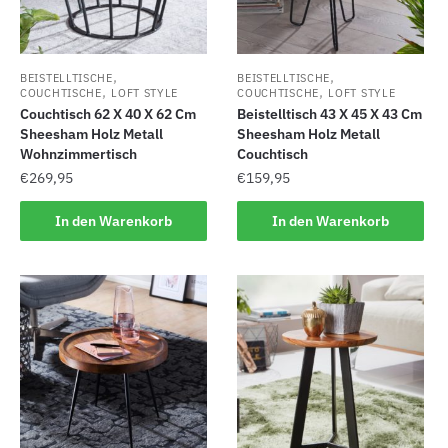
,
,
BEISTELLTISCHE
BEISTELLTISCHE
,
,
COUCHTISCHE
LOFT STYLE
COUCHTISCHE
LOFT STYLE
Couchtisch 62 X 40 X 62 Cm
Beistelltisch 43 X 45 X 43 Cm
Sheesham Holz Metall
Sheesham Holz Metall
Wohnzimmertisch
Couchtisch
€
269,95
€
159,95
In den Warenkorb
In den Warenkorb