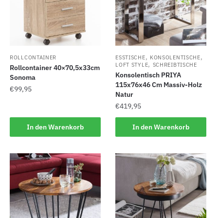
,
,
ROLLCONTAINER
ESSTISCHE
KONSOLENTISCHE
,
LOFT STYLE
SCHREIBTISCHE
Rollcontainer 40×70,5x33cm
Konsolentisch PRIYA
Sonoma
115x76x46 Cm Massiv-Holz
€
99,95
Natur
€
419,95
In den Warenkorb
In den Warenkorb