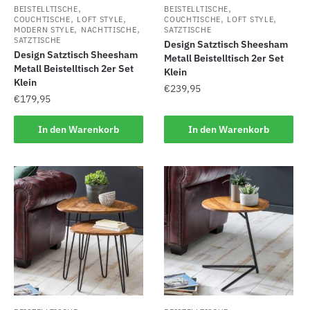
,
,
BEISTELLTISCHE
BEISTELLTISCHE
,
,
,
,
COUCHTISCHE
LOFT STYLE
COUCHTISCHE
LOFT STYLE
,
,
MODERN STYLE
NACHTTISCHE
SATZTISCHE
SATZTISCHE
Design Satztisch Sheesham
Design Satztisch Sheesham
Metall Beistelltisch 2er Set
Metall Beistelltisch 2er Set
Klein
Klein
€
239,95
€
179,95
In den Warenkorb
In den Warenkorb