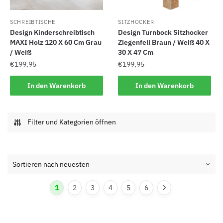
SCHREIBTISCHE
SITZHOCKER
Design Kinderschreibtisch
Design Turnbock Sitzhocker
MAXI Holz 120 X 60 Cm Grau
Ziegenfell Braun / Weiß 40 X
/ Weiß
30 X 47 Cm
€
199,95
€
199,95
In den Warenkorb
In den Warenkorb
Filter und Kategorien öffnen
1
2
3
4
5
6