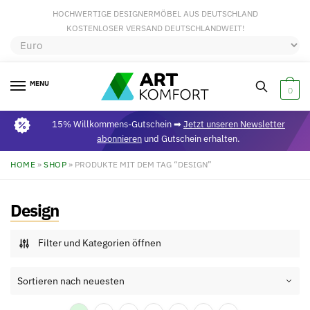
HOCHWERTIGE DESIGNERMÖBEL AUS DEUTSCHLAND
KOSTENLOSER VERSAND DEUTSCHLANDWEIT!
MENU
0
15% Willkommens-Gutschein ➡
Jetzt unseren Newsletter
abonnieren
und Gutschein erhalten.
HOME
»
SHOP
»
PRODUKTE MIT DEM TAG “DESIGN”
Design
Filter und Kategorien öffnen