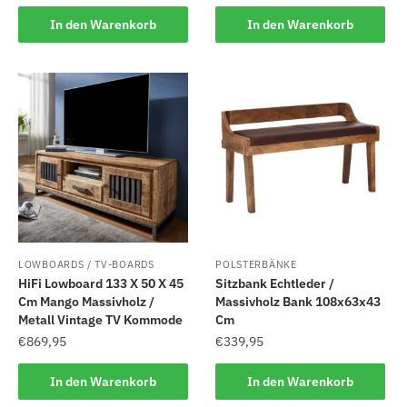
In den Warenkorb
In den Warenkorb
LOWBOARDS / TV-BOARDS
POLSTERBÄNKE
HiFi Lowboard 133 X 50 X 45
Sitzbank Echtleder /
Cm Mango Massivholz /
Massivholz Bank 108x63x43
Metall Vintage TV Kommode
Cm
€
869,95
€
339,95
In den Warenkorb
In den Warenkorb