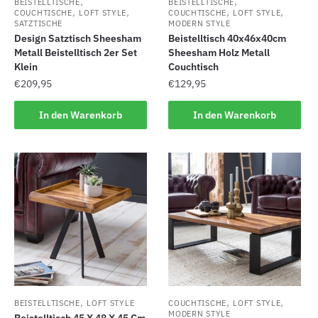
,
,
BEISTELLTISCHE
BEISTELLTISCHE
,
,
,
,
COUCHTISCHE
LOFT STYLE
COUCHTISCHE
LOFT STYLE
SATZTISCHE
MODERN STYLE
Design Satztisch Sheesham
Beistelltisch 40x46x40cm
Metall Beistelltisch 2er Set
Sheesham Holz Metall
Klein
Couchtisch
€
209,95
€
129,95
In den Warenkorb
In den Warenkorb
,
,
,
BEISTELLTISCHE
LOFT STYLE
COUCHTISCHE
LOFT STYLE
MODERN STYLE
Beistelltisch 45 X 48 X 45 Cm