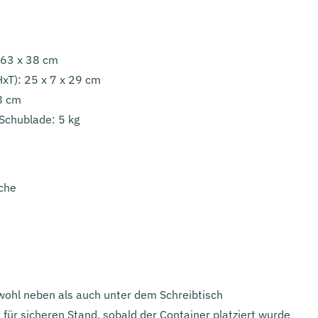
 63 x 38 cm
xT): 25 x 7 x 29 cm
38 cm
Schublade: 5 kg
iche
owohl neben als auch unter dem Schreibtisch
für sicheren Stand, sobald der Container platziert wurde