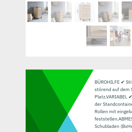
BÜROHILFE ✔ Stift
störend auf dem 
Platz.VARIABEL ✔ 
der Standcontaine
Rollen mit eingeb
feststellen.ABME
Schubladen (BxHx