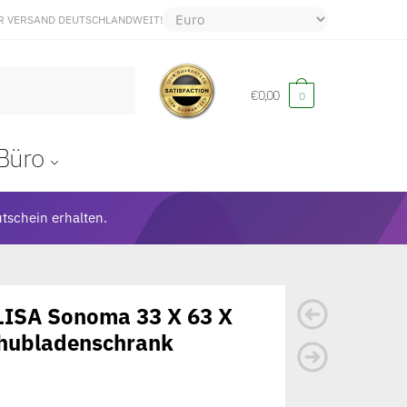
R VERSAND DEUTSCHLANDWEIT!
€
0,00
0
Büro
tschein erhalten.
 LISA Sonoma 33 X 63 X
hubladenschrank