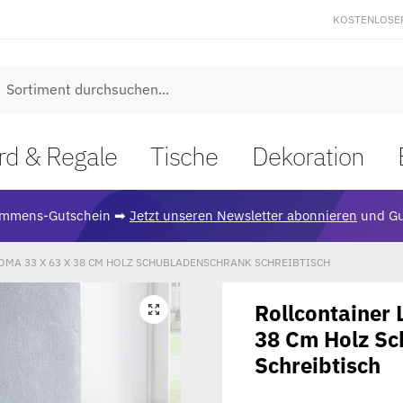
KOSTENLOSE
uche
rd & Regale
Tische
Dekoration
ommens-Gutschein ➡
Jetzt unseren Newsletter abonnieren
und Gu
OMA 33 X 63 X 38 CM HOLZ SCHUBLADENSCHRANK SCHREIBTISCH
Rollcontainer
🔍
38 Cm Holz Sc
Schreibtisch