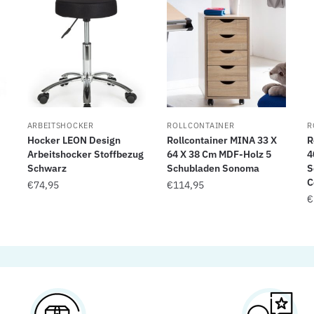
ARBEITSHOCKER
ROLLCONTAINER
R
Hocker LEON Design
Rollcontainer MINA 33 X
R
Arbeitshocker Stoffbezug
64 X 38 Cm MDF-Holz 5
4
Schwarz
Schubladen Sonoma
S
C
€
74,95
€
114,95
€