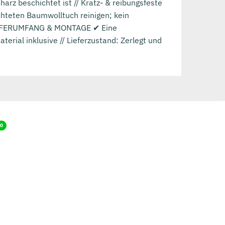
rz beschichtet ist // Kratz- & reibungsfeste
chteten Baumwolltuch reinigen; kein
.LIEFERUMFANG & MONTAGE ✔ Eine
rial inklusive // Lieferzustand: Zerlegt und
0