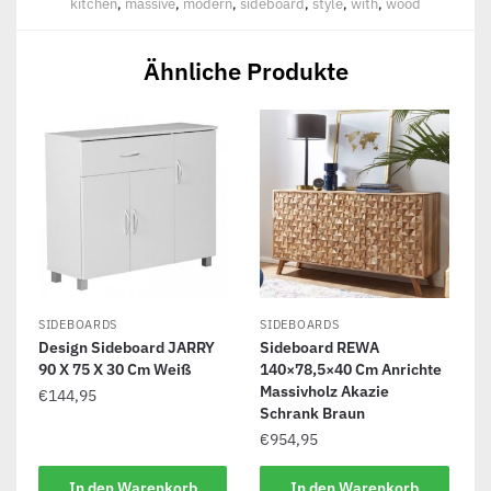
kitchen
,
massive
,
modern
,
sideboard
,
style
,
with
,
wood
Ähnliche Produkte
SIDEBOARDS
SIDEBOARDS
Design Sideboard JARRY
Sideboard REWA
90 X 75 X 30 Cm Weiß
140×78,5×40 Cm Anrichte
Massivholz Akazie
€
144,95
Schrank Braun
€
954,95
In den Warenkorb
In den Warenkorb