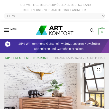
HOCHWERTIGE DESIGNERMÖBEL AUS DEUTSCHLAND
KOSTENLOSER VERSAND DEUTSCHLANDWEIT!
MENU
0
15% Willkommens-Gutschein ➡
Jetzt unseren Newsletter
abonnieren
und Gutschein erhalten.
HOME
»
SHOP
»
SIDEBOARDS
»
SIDEBOARD KADA 160 X 75 X 43 CM MASS
🔍