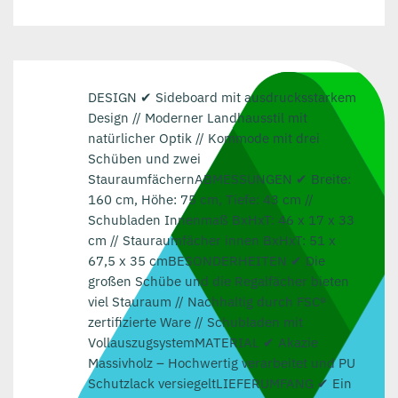
DESIGN ✔ Sideboard mit ausdrucksstarkem
Design // Moderner Landhausstil mit
natürlicher Optik // Kommode mit drei
Schüben und zwei
StauraumfächernABMESSUNGEN ✔ Breite:
160 cm, Höhe: 75 cm, Tiefe: 43 cm //
Schubladen Innenmaß BxHxT: 46 x 17 x 33
cm // Stauraumfächer innen BxHxT: 51 x
67,5 x 35 cmBESONDERHEITEN ✔ Die
großen Schübe und die Regalfächer bieten
viel Stauraum // Nachhaltig durch FSC®
zertifizierte Ware // Schubladen mit
VollauszugsystemMATERIAL ✔ Akazie
Massivholz – Hochwertig verarbeitet und PU
Schutzlack versiegeltLIEFERUMFANG ✔ Ein