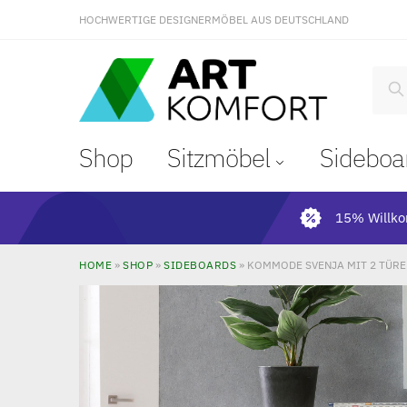
HOCHWERTIGE DESIGNERMÖBEL AUS DEUTSCHLAND
S
Shop
Sitzmöbel
Sideboa
15% Willk
HOME
»
SHOP
»
SIDEBOARDS
»
KOMMODE SVENJA MIT 2 TÜRE