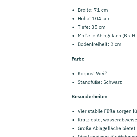
Breite: 71 cm
Höhe: 104 cm
Tiefe: 35 cm
Maße je Ablagefach (B x H 
Bodenfreiheit: 2 cm
Farbe
Korpus: Weiß
Standfüße: Schwarz
Besonderheiten
Vier stabile Füße sorgen f
Kratzfeste, wasserabweis
Große Ablagefläche bietet 
Ideal geeignet für Wohnun