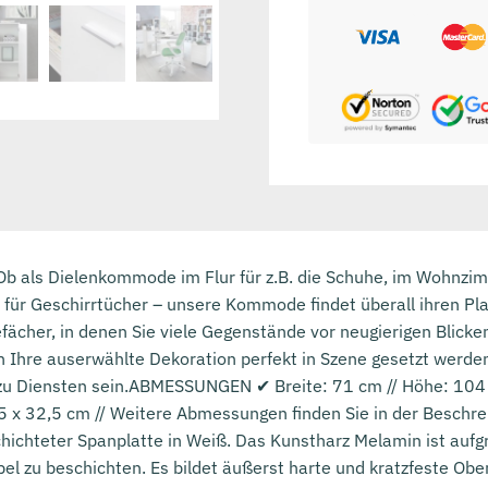
 als Dielenkommode im Flur für z.B. die Schuhe, im Wohnzim
 für Geschirrtücher – unsere Kommode findet überall ihren Plat
ächer, in denen Sie viele Gegenstände vor neugierigen Blicke
 Ihre auserwählte Dekoration perfekt in Szene gesetzt werden
 zu Diensten sein.ABMESSUNGEN ✔ Breite: 71 cm // Höhe: 104 c
,5 x 32,5 cm // Weitere Abmessungen finden Sie in der Besc
ichteter Spanplatte in Weiß. Das Kunstharz Melamin ist aufgr
el zu beschichten. Es bildet äußerst harte und kratzfeste Ob