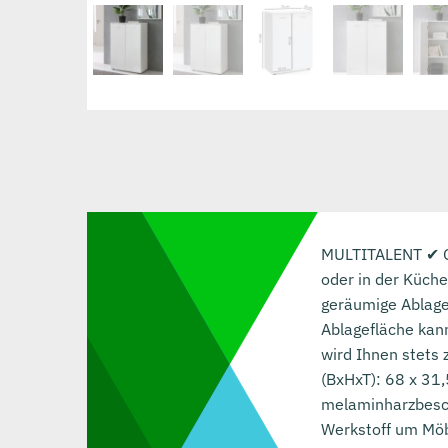
MULTITALENT ✔ Ob
oder in der Küche
geräumige Ablagef
Ablagefläche kann
wird Ihnen stets
(BxHxT): 68 x 31
melaminharzbesch
Werkstoff um Möb