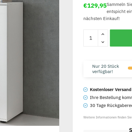
€
129,95
Sammeln Si
entspicht e
nächsten Einkauf!
Nur 20 Stück
verfügbar!
Kostenloser Versand
Ihre Bestellung komm
30 Tage Rückgaberec
Weitere Informationen finden Si
S