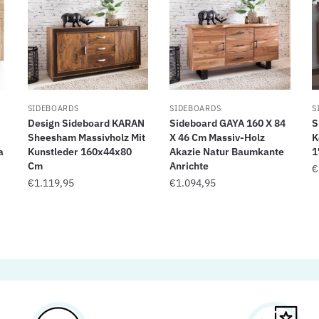
SIDEBOARDS
SIDEBOARDS
S
Design Sideboard KARAN
Sideboard GAYA 160 X 84
S
Sheesham Massivholz Mit
X 46 Cm Massiv-Holz
K
a
Kunstleder 160x44x80
Akazie Natur Baumkante
1
Cm
Anrichte
€
€
1.119,95
€
1.094,95