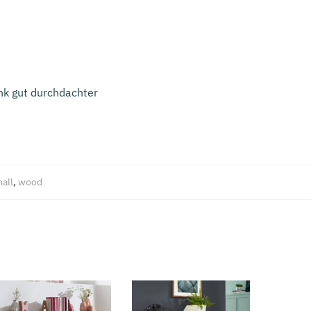
ank gut durchdachter
all
,
wood