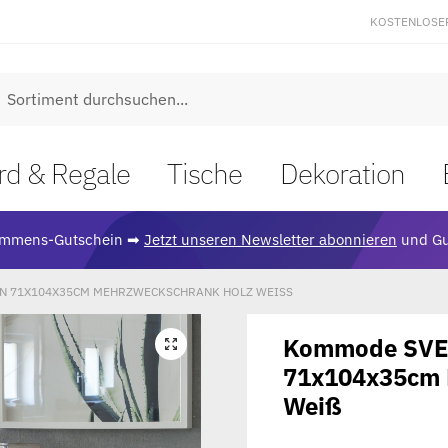
KOSTENLOSE
uche
rd & Regale
Tische
Dekoration
ommens-Gutschein ➡
Jetzt unseren Newsletter abonnieren
und Gu
N 71X104X35CM MEHRZWECKSCHRANK HOLZ WEISS
Kommode SVEN
🔍
71x104x35cm 
Weiß