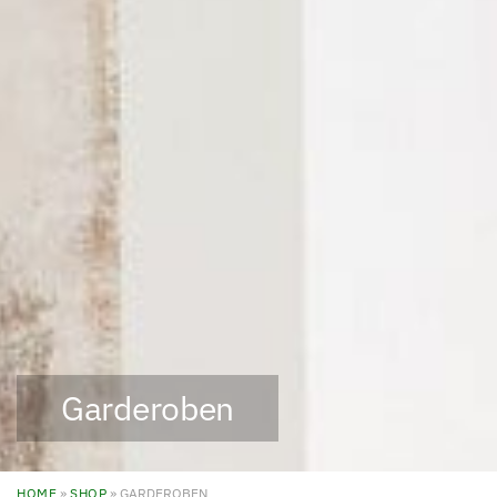
Garderoben
HOME
»
SHOP
»
GARDEROBEN