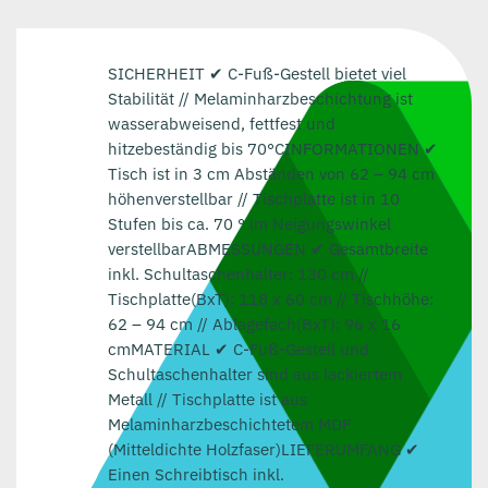
SICHERHEIT ✔ C-Fuß-Gestell bietet viel
Stabilität // Melaminharzbeschichtung ist
wasserabweisend, fettfest und
hitzebeständig bis 70°CINFORMATIONEN ✔
Tisch ist in 3 cm Abständen von 62 – 94 cm
höhenverstellbar // Tischplatte ist in 10
Stufen bis ca. 70 ° im Neigungswinkel
verstellbarABMESSUNGEN ✔ Gesamtbreite
inkl. Schultaschenhalter: 130 cm //
Tischplatte(BxT): 118 x 60 cm // Tischhöhe:
62 – 94 cm // Ablagefach(BxT): 96 x 16
cmMATERIAL ✔ C-Fuß-Gestell und
Schultaschenhalter sind aus lackiertem
Metall // Tischplatte ist aus
Melaminharzbeschichtetem MDF
(Mitteldichte Holzfaser)LIEFERUMFANG ✔
Einen Schreibtisch inkl.