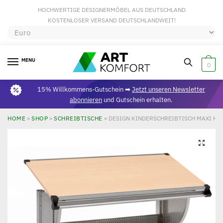
HOCHWERTIGE DESIGNERMÖBEL AUS DEUTSCHLAND
KOSTENLOSER VERSAND DEUTSCHLANDWEIT!
MENU
0
15% Willkommens-Gutschein ➡
Jetzt unseren Newsletter
abonnieren
und Gutschein erhalten.
HOME
»
SHOP
»
SCHREIBTISCHE
»
DESIGN KINDERSCHREIBTISCH MAXI HOL
🔍