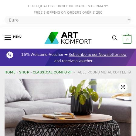
HIGH-QUALITY FURNITURE MADE IN GERMANY
FREE SHIPPING ON ORDERS OVER € 250
MENU
0
15% Welcome-Voucher ➡
Subscribe to our Newsletter now
and receive a voucher.
HOME
»
SHOP
»
CLASSICAL COMFORT
»
TABLE ROUND METAL COFFEE TABLE
🔍