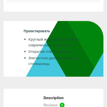
Проектировать
Круглый журнальный столик с
современным дизайном
Открытая плетеная рама
Элегантное древесное зерно
столешницы
Description
Reviews
0