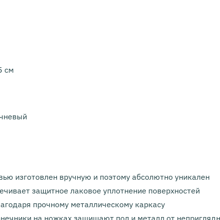
5 см
ичневый
вью изготовлен вручную и поэтому абсолютно уникален
ечивает защитное лаковое уплотнение поверхностей
лагодаря прочному металлическому каркасу
нечники на ножках защищают пол и металл от непригляд