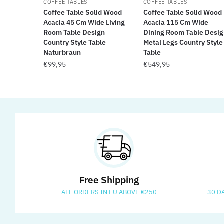
COFFEE TABLES
COFFEE TABLES
Coffee Table Solid Wood
Coffee Table Solid Wood
Acacia 45 Cm Wide Living
Acacia 115 Cm Wide
Room Table Design
Dining Room Table Desig
Country Style Table
Metal Legs Country Style
Naturbraun
Table
€
99,95
€
549,95
Free Shipping
ALL ORDERS IN EU ABOVE €250
30 D