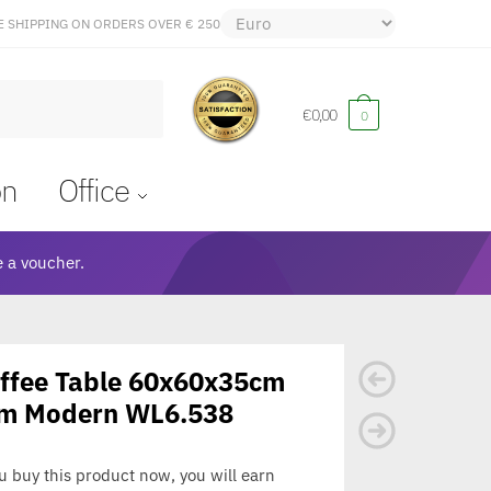
E SHIPPING ON ORDERS OVER € 250
€
0,00
0
on
Office
 a voucher.
ffee Table 60x60x35cm
om Modern WL6.538
ou buy this product now, you will earn