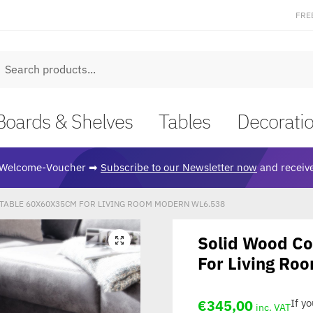
FRE
earch
Boards & Shelves
Tables
Decorati
Welcome-Voucher ➡
Subscribe to our Newsletter now
and receive
TABLE 60X60X35CM FOR LIVING ROOM MODERN WL6.538
Solid Wood Co
🔍
For Living Ro
€
345,00
If y
inc. VAT