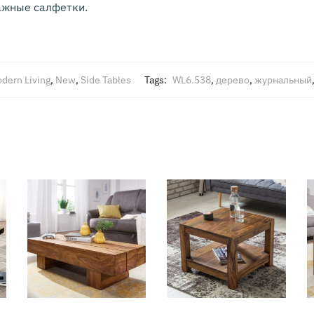
ажные салфетки.
dern Living
,
New
,
Side Tables
Tags:
WL6.538
,
дерево
,
журнальный