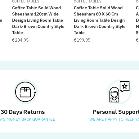
COFFEE TABLES
COFFEE TABLES
C
Coffee Table Solid Wood
Coffee Table Solid Wood
C
Sheesham 120cm Wide
Sheesham 60 X 60 Cm
A
n
Design Living Room Table
Living Room Table Design
D
Dark-Brown Country Style
Dark Brown Country Style
N
Table
Table
S
€
284,95
€
199,95
€
30 Days Returns
Personal Suppor
AYS MONEY BACK GUARANTEE
WE ARE HAPPY TO HELP Y