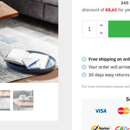
345
discount of
€
8,63
for yo
Free shipping on ord
Your order will arriv
30 days easy return
For more information please visi
S