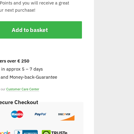
Points and you will receive a great
ur next purchase!
Add to basket
ers over € 250
e in approx 5 – 7 days
s and Money-back-Guarantee
t our
Customer Care Center
ecure Checkout