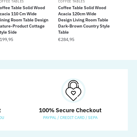
OFFEE TABLES
COFFEE TABLES
offee Table Solid Wood
Coffee Table Solid Wood
cacia 110 Cm Wide
Acacia 120cm Wide
ining Room Table Design
Design Living Room Table
ature-Product Cottage
Dark-Brown Country Style
tyle Side
Table
199,95
€
284,95
t
100% Secure Checkout
OU
PAYPAL / CREDIT CARD / SEPA