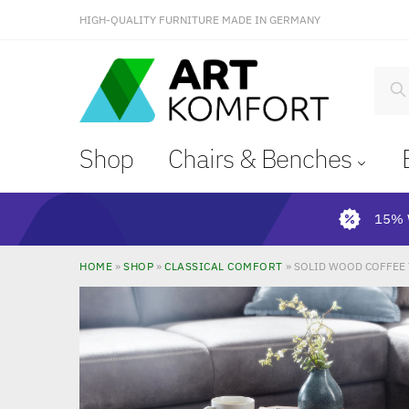
HIGH-QUALITY FURNITURE MADE IN GERMANY
S
Shop
Chairs & Benches
15% 
HOME
»
SHOP
»
CLASSICAL COMFORT
»
SOLID WOOD COFFEE 