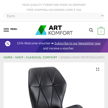
HIGH-QUALITY FURNITURE MADE IN GERMANY
FREE SHIPPING ON ORDERS OVER € 250
MENU
0
15% Welcome-Voucher ➡
Subscribe to our Newsletter now
and receive a voucher.
HOME
»
SHOP
»
CLASSICAL COMFORT
»
DINING CHAIR IMITATION LEATHER
🔍