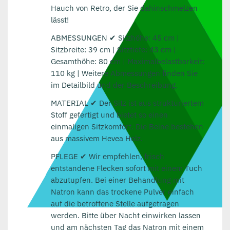
Hauch von Retro, der Sie dahinschmelzen
lässt!
ABMESSUNGEN ✔ Sitzhöhe: 45 cm |
Sitzbreite: 39 cm | Sitztiefe: 43 cm |
Gesamthöhe: 80 cm | Maximalbelastbarkeit:
110 kg | Weitere Abmessungen finden Sie
im Detailbild und der Beschreibung.
MATERIAL ✔ Der Sitz ist aus strukturiertem
Stoff gefertigt und bietet so einen
einmaligen Sitzkomfort. Die Beine bestehen
aus massivem Hevea Holz.
PFLEGE ✔ Wir empfehlen, frisch
entstandene Flecken sofort mit einem Tuch
abzutupfen. Bei einer Behandlung mit
Natron kann das trockene Pulver einfach
auf die betroffene Stelle aufgetragen
werden. Bitte über Nacht einwirken lassen
und am nächsten Tag das Natron mit einem