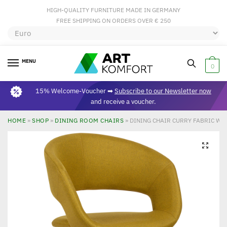
HIGH-QUALITY FURNITURE MADE IN GERMANY
FREE SHIPPING ON ORDERS OVER € 250
MENU
0
15% Welcome-Voucher ➡
Subscribe to our Newsletter now
and receive a voucher.
HOME
»
SHOP
»
DINING ROOM CHAIRS
»
DINING CHAIR CURRY FABRIC WI
🔍