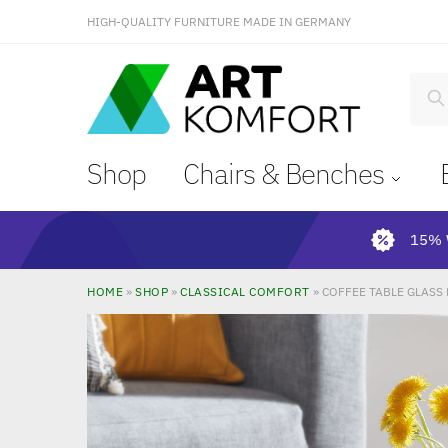
HIGH-QUALITY FURNITURE MADE IN GERMANY
S
Shop
Chairs & Benches
15% 
HOME
»
SHOP
»
CLASSICAL COMFORT
»
COFFEE TABLE GLASS 