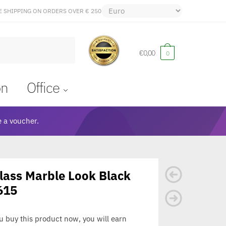
E SHIPPING ON ORDERS OVER € 250
€
0,00
0
on
Office
 a voucher.
lass Marble Look Black
615
ou buy this product now, you will earn