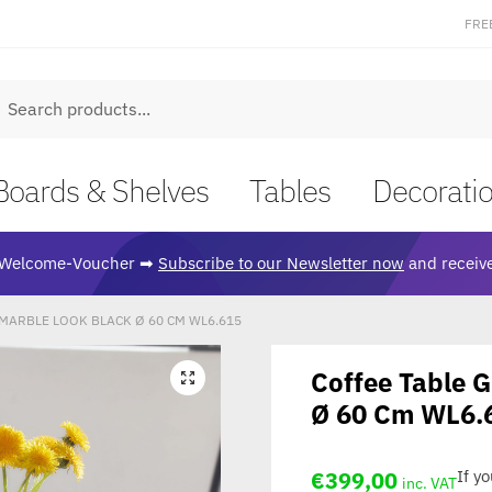
FRE
earch
Boards & Shelves
Tables
Decorati
Welcome-Voucher ➡
Subscribe to our Newsletter now
and receive
MARBLE LOOK BLACK Ø 60 CM WL6.615
Coffee Table G
🔍
Ø 60 Cm WL6.
€
399,00
If y
inc. VAT