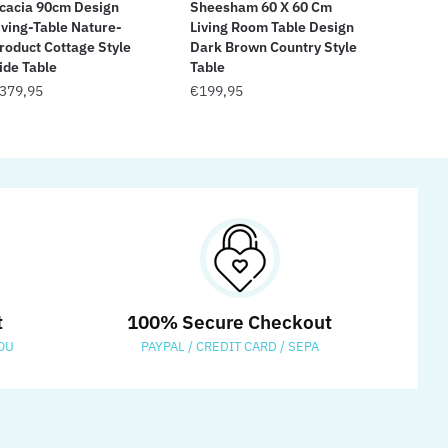
cacia 90cm Design
Sheesham 60 X 60 Cm
iving-Table Nature-
Living Room Table Design
roduct Cottage Style
Dark Brown Country Style
ide Table
Table
379,95
€
199,95
t
100% Secure Checkout
OU
PAYPAL / CREDIT CARD / SEPA