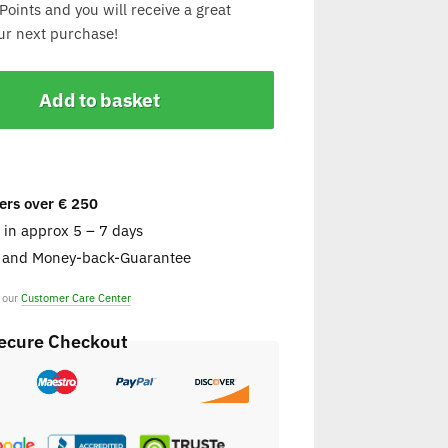
Points and you will receive a great
ur next purchase!
Add to basket
ers over € 250
e in approx 5 – 7 days
s and Money-back-Guarantee
t our
Customer Care Center
ecure Checkout