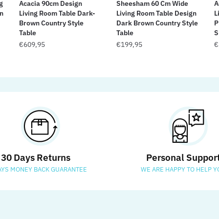
g
Acacia 90cm Design
Sheesham 60 Cm Wide
A
n
Living Room Table Dark-
Living Room Table Design
L
Brown Country Style
Dark Brown Country Style
P
Table
Table
S
€
609,95
€
199,95
€
30 Days Returns
Personal Suppor
AYS MONEY BACK GUARANTEE
WE ARE HAPPY TO HELP Y