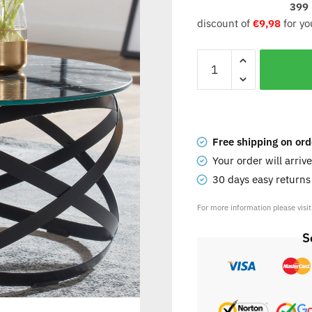
399
discount of
€
9,98
for yo
Free shipping on ord
Your order will arriv
30 days easy return
For more information please visi
S