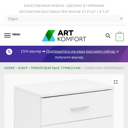
КАЧЕСТВЕННАЯ МЕБЕЛЬ СДЕЛАНО В ГЕРМАНИИ
БЕСПЛАТНАЯ ДОСТАВКА ПРИ ЗАКАЗЕ ОТ ₽ 22Т / ₴ 7.5Т
MENU
0
15% ваучер ➡
Подпишитесь на нашу рассылку сейчас
и
получите ваучер.
HOME
»
SHOP
»
ПРИКРОВАТНЫЕ ТУМБОЧКИ
»
ТУМБОЧКА ПРИКРОВАТНА
🔍