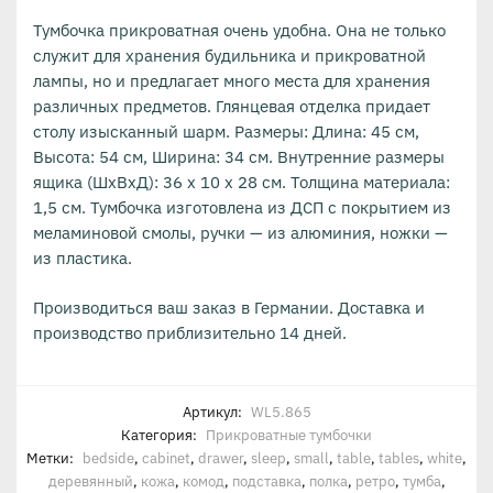
Тумбочка прикроватная очень удобна. Она не только
служит для хранения будильника и прикроватной
лампы, но и предлагает много места для хранения
различных предметов. Глянцевая отделка придает
столу изысканный шарм. Размеры: Длина: 45 см,
Высота: 54 см, Ширина: 34 см. Внутренние размеры
ящика (ШхВхД): 36 x 10 x 28 см. Толщина материала:
1,5 см. Тумбочка изготовлена из ДСП с покрытием из
меламиновой смолы, ручки — из алюминия, ножки —
из пластика.
Производиться ваш заказ в Германии. Доставка и
производство приблизительно 14 дней.
Артикул:
WL5.865
Категория:
Прикроватные тумбочки
Метки:
bedside
,
cabinet
,
drawer
,
sleep
,
small
,
table
,
tables
,
white
,
деревянный
,
кожа
,
комод
,
подставка
,
полка
,
ретро
,
тумба
,