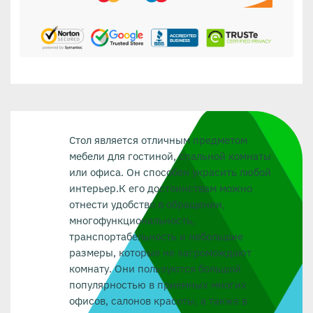
Стол является отличным предметом
мебели для гостиной, спальной комнаты
или офиса. Он способен украсить любой
интерьер.К его достоинствам можно
отнести удобство в обращении,
многофункциональность,
транспортабельность и небольшие
размеры, которые не загромождают
комнату. Они пользуются большой
популярностью в приемных многих
офисов, салонов красоты, а также в