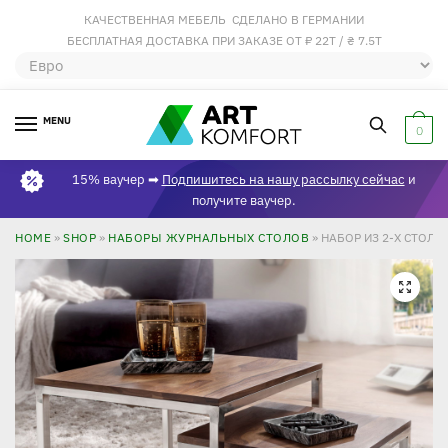
КАЧЕСТВЕННАЯ МЕБЕЛЬ СДЕЛАНО В ГЕРМАНИИ
БЕСПЛАТНАЯ ДОСТАВКА ПРИ ЗАКАЗЕ ОТ ₽ 22Т / ₴ 7.5Т
MENU
0
15% ваучер ➡
Подпишитесь на нашу рассылку сейчас
и
получите ваучер.
HOME
»
SHOP
»
НАБОРЫ ЖУРНАЛЬНЫХ СТОЛОВ
»
НАБОР ИЗ 2-Х СТОЛ
🔍