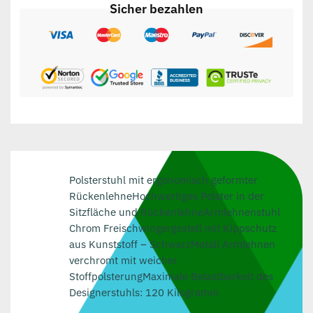
Sicher bezahlen
Polsterstuhl mit ergonomisch geformter
RückenlehneHochwertiges Polster in der
Sitzfläche und RückenlehneArmlehnenstuhl
Chrom Freischwingergestell mit Kippschutz
aus Kunststoff – SchwarzMetall Armlehnen
verchromt mit weicher
StoffpolsterungMaximale Belastbarkeit des
Designerstuhls: 120 Kilogramm