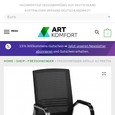
HOCHWERTIGE DESIGNERMÖBEL AUS DEUTSCHLAND
KOSTENLOSER VERSAND DEUTSCHLANDWEIT!
MENU
0
15% Willkommens-Gutschein ➡
Jetzt unseren Newsletter
abonnieren
und Gutschein erhalten.
HOME
»
SHOP
»
FREISCHWINGER
»
FREISCHWINGER APOLLO A3 MEETINGS
🔍