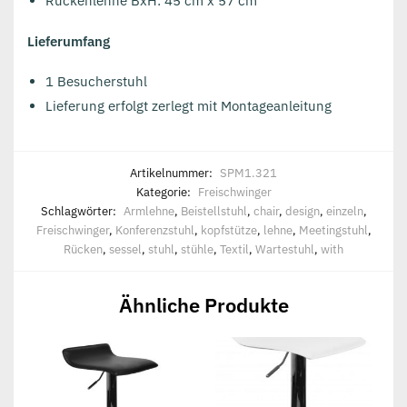
Rückenlehne BxH: 45 cm x 57 cm
Lieferumfang
1 Besucherstuhl
Lieferung erfolgt zerlegt mit Montageanleitung
Artikelnummer:
SPM1.321
Kategorie:
Freischwinger
Schlagwörter:
Armlehne
,
Beistellstuhl
,
chair
,
design
,
einzeln
,
Freischwinger
,
Konferenzstuhl
,
kopfstütze
,
lehne
,
Meetingstuhl
,
Rücken
,
sessel
,
stuhl
,
stühle
,
Textil
,
Wartestuhl
,
with
Ähnliche Produkte