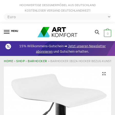
HOCHWERTIGE DESIGNERMÖBEL AUS DEUTSCHLAND
KOSTENLOSER VERSAND DEUTSCHLANDWEIT!
MENU
0
15% Willkommens-Gutschein ➡
Jetzt unseren Newsletter
abonnieren
und Gutschein erhalten.
HOME
»
SHOP
»
BARHOCKER
»
BARHOCKER IBIZA HOCKER BEZUG KUNSTLE
🔍