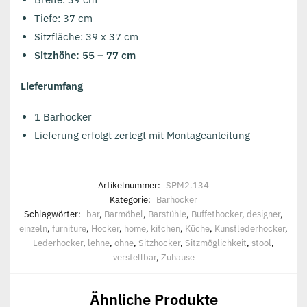
Tiefe: 37 cm
Sitzfläche: 39 x 37 cm
Sitzhöhe: 55 – 77 cm
Lieferumfang
1 Barhocker
Lieferung erfolgt zerlegt mit Montageanleitung
Artikelnummer:
SPM2.134
Kategorie:
Barhocker
Schlagwörter:
bar
,
Barmöbel
,
Barstühle
,
Buffethocker
,
designer
,
einzeln
,
furniture
,
Hocker
,
home
,
kitchen
,
Küche
,
Kunstlederhocker
,
Lederhocker
,
lehne
,
ohne
,
Sitzhocker
,
Sitzmöglichkeit
,
stool
,
verstellbar
,
Zuhause
Ähnliche Produkte