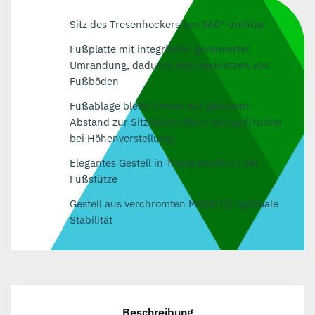
Sitz des Tresenhockers um 360° drehbar
Fußplatte mit integrierter gummierter
Umrandung, dadurch kein verkratzen von
Fußböden
Fußablage bleibt immer auf gleichem
Abstand zur Sitzfläche (fährt mit rauf/runter
bei Höhenverstellung)
Elegantes Gestell in Trompetenform mit
Fußstütze
Gestell aus verchromten Metall für optimale
Stabilität
Beschreibung