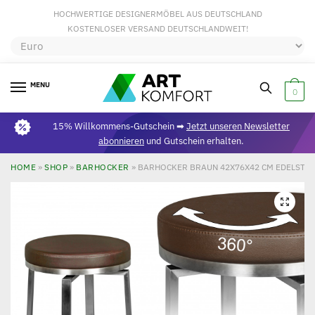
HOCHWERTIGE DESIGNERMÖBEL AUS DEUTSCHLAND
KOSTENLOSER VERSAND DEUTSCHLANDWEIT!
MENU
0
15% Willkommens-Gutschein ➡
Jetzt unseren Newsletter
abonnieren
und Gutschein erhalten.
HOME
»
SHOP
»
BARHOCKER
»
BARHOCKER BRAUN 42X76X42 CM EDELSTAH
🔍