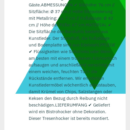
Gäste.ABMESSUNGEN ✔ Sitzhöhe: 76 cm //
Sitzfläche: Ø 37 cm // Höhe Sitzpolsterung
mit Metallring: ca. 7 cm // Fußablage: Ø 42
cm // Höhe der Füße: 67 cm.MATERIAL ✔
Die Sitzfläche des Barstuhls besteht aus
Kunstleder. Der Standfuß, die Fußablage
und Bodenplatte sind aus Edelstahl.PFLEGE
✔ Flüssigkeiten wie Softdrinks oder Wein
am besten mit einem trockenen Küchentuch
aufsaugen und anschließend vorsichtig mit
einem weichen, feuchten Tuch die
Rückstände entfernen. Wir empfehlen
Kunstledermöbel wöchentlich abzustauben,
damit Krümel von Chips, Salzstangen oder
Keksen den Bezug durch Reibung nicht
beschädigen.LIEFERUMFANG ✔ Geliefert
wird ein Bistrohocker ohne Dekoration.
Dieser Tresenhocker ist bereits montiert.