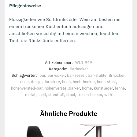
Pflegehinweise
Flüssigkeiten wie Softdrinks oder Wein am besten mit
einem trockenen Küchentuch aufsaugen und
anschließen vorsichtig mit einem weichen, feuchten
Tuch die Rückstände entfernen.
Artikelnummer:
WL1.949
Kategorie:
Barhocker
Schlagwörter:
bar
,
bar-ocker
,
bar-sessel
,
bar-stühle
,
Brhocker
,
chair
,
design
,
furniture
,
hoch
,
hoch-hocker
,
hoch-stuhl
,
höhenverstell-bar
,
höhenverstellbar-er
,
home
,
kunstleder
,
lehne
,
metal
,
shelf
,
standfuß
,
stool
,
tresen-hocker
,
with
Ähnliche Produkte