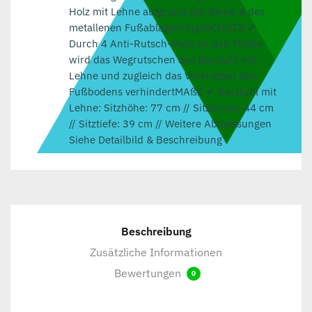
Holz mit Lehne aufgrund der Beine & des
metallenen FußablagenringsSCHUTZ ✔
Durch 4 Anti-Rutsch-Pads an den Füßen
wird das Wegrutschen des Barstuhl mit
Lehne und zugleich das Verkratzen des
Fußbodens verhindertMAßE ✔ Barstuhl mit
Lehne: Sitzhöhe: 77 cm // Sitzbreite: 44 cm
// Sitztiefe: 39 cm // Weitere Abmessungen
Siehe Detailbild & Beschreibung
Beschreibung
Zusätzliche Informationen
Bewertungen
0