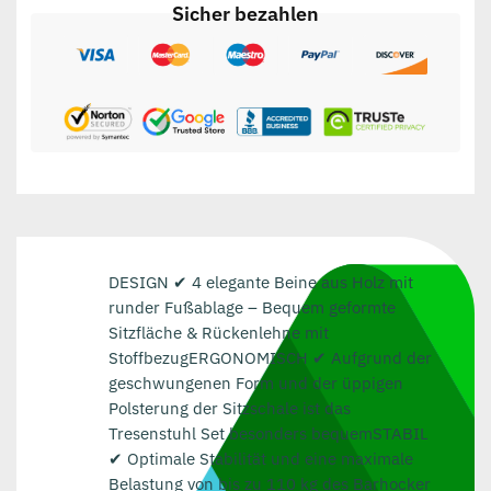
Sicher bezahlen
DESIGN ✔ 4 elegante Beine aus Holz mit
runder Fußablage – Bequem geformte
Sitzfläche & Rückenlehne mit
StoffbezugERGONOMISCH ✔ Aufgrund der
geschwungenen Form und der üppigen
Polsterung der Sitzschale ist das
Tresenstuhl Set besonders bequemSTABIL
✔ Optimale Stabilität und eine maximale
Belastung von bis zu 110 kg des Barhocker