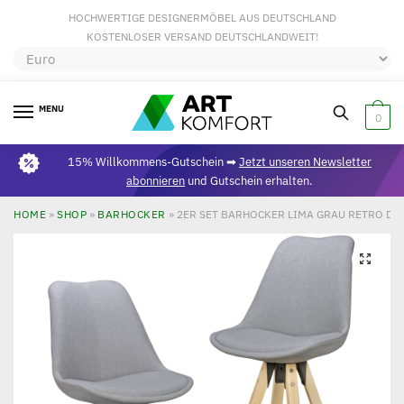
HOCHWERTIGE DESIGNERMÖBEL AUS DEUTSCHLAND
KOSTENLOSER VERSAND DEUTSCHLANDWEIT!
MENU
0
15% Willkommens-Gutschein ➡
Jetzt unseren Newsletter
abonnieren
und Gutschein erhalten.
HOME
»
SHOP
»
BARHOCKER
»
2ER SET BARHOCKER LIMA GRAU RETRO DES
🔍