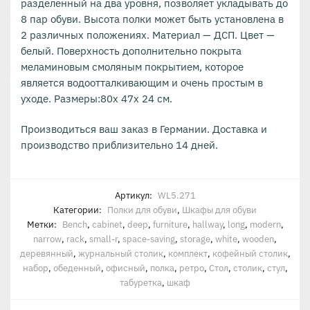
разделенный на два уровня, позволяет укладывать до
8 пар обуви. Высота полки может быть установлена в
2 различных положениях. Материал — ДСП. Цвет —
белый. Поверхность дополнительно покрыта
меламиновым смоляным покрытием, которое
является водоотталкивающим и очень простым в
уходе. Размеры:80х 47х 24 см.
Производиться ваш заказ в Германии. Доставка и
производство приблизительно 14 дней.
Артикул:
WL5.271
Категории:
Полки для обуви
,
Шкафы для обуви
Метки:
Bench
,
cabinet
,
deep
,
furniture
,
hallway
,
long
,
modern
,
narrow
,
rack
,
small-r
,
space-saving
,
storage
,
white
,
wooden
,
деревянный
,
журнальный столик
,
комплект
,
кофейный столик
,
набор
,
обеденный
,
офисный
,
полка
,
ретро
,
Стол
,
столик
,
стул
,
табуретка
,
шкаф