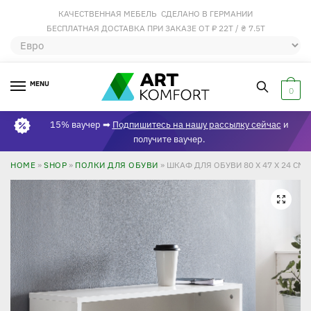
КАЧЕСТВЕННАЯ МЕБЕЛЬ СДЕЛАНО В ГЕРМАНИИ
БЕСПЛАТНАЯ ДОСТАВКА ПРИ ЗАКАЗЕ ОТ ₽ 22Т / ₴ 7.5Т
MENU
0
15% ваучер ➡
Подпишитесь на нашу рассылку сейчас
и
получите ваучер.
HOME
»
SHOP
»
ПОЛКИ ДЛЯ ОБУВИ
»
ШКАФ ДЛЯ ОБУВИ 80 X 47 X 24 С
🔍