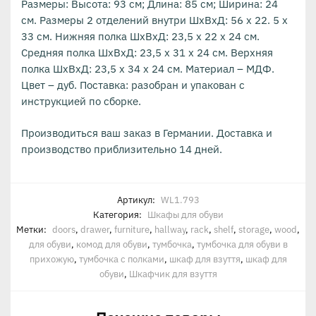
Размеры: Высота: 93 см; Длина: 85 см; Ширина: 24
см. Размеры 2 отделений внутри ШхВхД: 56 x 22. 5 x
33 см. Нижняя полка ШхВхД: 23,5 x 22 x 24 см.
Средняя полка ШхВхД: 23,5 x 31 x 24 см. Верхняя
полка ШхВхД: 23,5 x 34 x 24 см. Материал – МДФ.
Цвет – дуб. Поставка: разобран и упакован с
инструкцией по сборке.
Производиться ваш заказ в Германии. Доставка и
производство приблизительно 14 дней.
Артикул:
WL1.793
Категория:
Шкафы для обуви
Метки:
doors
,
drawer
,
furniture
,
hallway
,
rack
,
shelf
,
storage
,
wood
,
для обуви
,
комод для обуви
,
тумбочка
,
тумбочка для обуви в
прихожую
,
тумбочка с полками
,
шкаф для взуття
,
шкаф для
обуви
,
Шкафчик для взуття