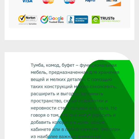
Тумба, комод, буфет – функциональная
мебель, предназначенная для хранения
вещей и мелких деталей. С помощью
таких конструкций можно сэкономить,
расширить и выгодно заполнить
пространство, скрыв недостатки и
неровности стен, потолка или пола. Не
говоря о том, что они могут украсить и
добавить колорита в доме, офисе,
кабинете или в любой комнате. Это один
из наиболее важных элементов