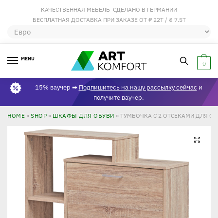
КАЧЕСТВЕННАЯ МЕБЕЛЬ СДЕЛАНО В ГЕРМАНИИ
БЕСПЛАТНАЯ ДОСТАВКА ПРИ ЗАКАЗЕ ОТ ₽ 22Т / ₴ 7.5Т
MENU
0
15% ваучер ➡
Подпишитесь на нашу рассылку сейчас
и
получите ваучер.
HOME
»
SHOP
»
ШКАФЫ ДЛЯ ОБУВИ
»
ТУМБОЧКА С 2 ОТСЕКАМИ ДЛЯ О
🔍