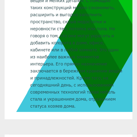
вещей и мелких деталей. С помощью
таких конструкций можно сэкономить,
расширить и выгодно заполнить
пространство, скрыв недостатки и
неровности стен, потолка или пола. Не
говоря о том, что они могут украсить и
добавить колорита в доме, офисе,
кабинете или в любой комнате. Это один
из наиболее важных элементов
интерьера. Его прямое назначение
заключается в бережном хранении вещей
и принадлежностей. Кроме того, на
сегодняшний день, с использованием
современных технологий такая мебель
стала и украшением дома, отражением
статуса хозяев дома.