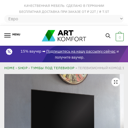
КАЧЕСТВЕННАЯ МЕБЕЛЬ СДЕЛАНО В ГЕРМАНИИ
БЕСПЛАТНАЯ ДОСТАВКА ПРИ ЗАКАЗЕ ОТ ₽ 22Т / ₴ 7.5Т
MENU
0
15% ваучер ➡
Подпишитесь на нашу рассылку сейчас
и
получите ваучер.
HOME
»
SHOP
»
ТУМБЫ ПОД ТЕЛЕВИЗОР
»
ТЕЛЕВИЗИОННЫЙ КОМОД 100 
🔍