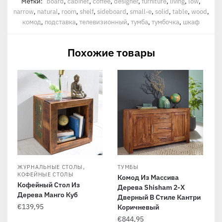
Метки:
board
,
cabinet
,
coffee
,
designer
,
furniture
,
living
,
low
,
narrow
,
natural
,
room
,
shelf
,
sideboard
,
small-e
,
solid
,
table
,
wood
,
комод
,
подставка
,
телевизионный
,
тумба
,
тумбочка
,
шкаф
Похожие товары
,
ЖУРНАЛЬНЫЕ СТОЛЫ
ТУМБЫ
КОФЕЙНЫЕ СТОЛЫ
Комод Из Массива
Кофейный Стол Из
Дерева Shisham 2-Х
Дерева Манго Куб
Дверный В Стиле Кантри
€
139,95
Коричневый
€
844,95