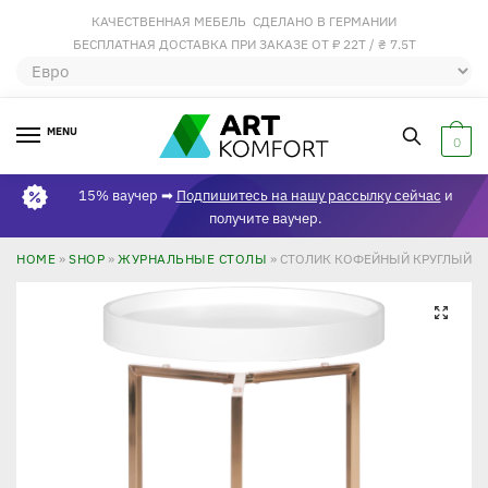
КАЧЕСТВЕННАЯ МЕБЕЛЬ СДЕЛАНО В ГЕРМАНИИ
БЕСПЛАТНАЯ ДОСТАВКА ПРИ ЗАКАЗЕ ОТ ₽ 22Т / ₴ 7.5Т
MENU
0
15% ваучер ➡
Подпишитесь на нашу рассылку сейчас
и
получите ваучер.
HOME
»
SHOP
»
ЖУРНАЛЬНЫЕ СТОЛЫ
»
СТОЛИК КОФЕЙНЫЙ КРУГЛЫЙ Б
🔍