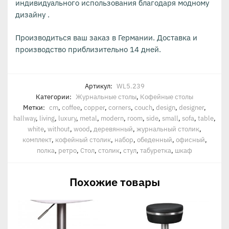
индивидуального использования благодаря модному
дизайну .
Производиться ваш заказ в Германии. Доставка и
производство приблизительно 14 дней.
Артикул:
WL5.239
Категории:
Журнальные столы
,
Кофейные столы
Метки:
cm
,
coffee
,
copper
,
corners
,
couch
,
design
,
designer
,
hallway
,
living
,
luxury
,
metal
,
modern
,
room
,
side
,
small
,
sofa
,
table
,
white
,
without
,
wood
,
деревянный
,
журнальный столик
,
комплект
,
кофейный столик
,
набор
,
обеденный
,
офисный
,
полка
,
ретро
,
Стол
,
столик
,
стул
,
табуретка
,
шкаф
Похожие товары