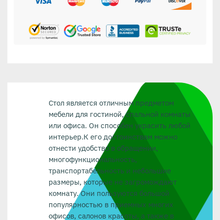
Стол является отличным предметом
мебели для гостиной, спальной комнаты
или офиса. Он способен украсить любой
интерьер.К его достоинствам можно
отнести удобство в обращении,
многофункциональность,
транспортабельность и небольшие
размеры, которые не загромождают
комнату. Они пользуются большой
популярностью в приемных многих
офисов, салонов красоты, а также в