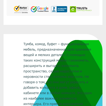
Тумба, комод, буфет – функциональная
мебель, предназначенная для хранения
вещей и мелких деталей. С помощью
таких конструкций можно сэкономить,
расширить и выгодно заполнить
пространство, скрыв недостатки и
неровности стен, потолка или пола. Не
говоря о том, что они могут украсить и
добавить колорита в доме, офисе,
кабинете или в любой комнате. Это один
из наиболее важных элементов
интерьера. Его прямое назначение