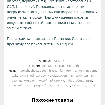
шарфов, перчаток и т.д.. Скамейка изготовлена из
ДСП. Цвет — дуб. Поверхность с меламиновым
покрытием, благодаря чему она водоотталкивающая и
очень легкая в уходе. Подушка сиденья покрыта
искусственной кожей.Размеры:60х44х30 см . Полки:
57 х 14 х 28 см.
Производиться ваш заказ в Германии. Доставка и
производство приблизительно 14 дней.
Артикул:
WL5.262
Категории:
Полки для обуви
,
Скамейки
Метки:
Bench
,
chest
,
deep
,
dresser
,
furniture
,
hallway
,
modern
,
rack
,
room
,
shelf
,
storage
,
wood
,
деревянный
,
журнальный
столик
,
комплект
,
кофейный столик
,
набор
,
обеденный
,
офисный
,
полка
,
ретро
,
Стол
,
столик
,
стул
,
табуретка
,
шкаф
Похожие товары