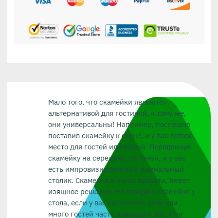
Мало того, что скамейки являются
альтернативой для гостиной, к тому же,
они универсальны! Например, поспешно
поставив скамейку к стене, и у вас готово
место для гостей или вещей. Передвинув
скамейку на середину гостиной, и у вас
есть импровизированный журнальный
столик. Скамейка в ногах кровати, имеет
изящное решение. Не говоря о скамейке у
стола, если у вас маленькие дети или
много гостей часто навещают вас. Она