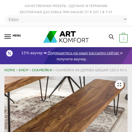
КАЧЕСТВЕННАЯ МЕБЕЛЬ СДЕЛАНО В ГЕРМАНИИ
БЕСПЛАТНАЯ ДОСТАВКА ПРИ ЗАКАЗЕ ОТ ₽ 22Т / ₴ 7.5Т
MENU
0
15% ваучер ➡
Подпишитесь на нашу рассылку сейчас
и
получите ваучер.
HOME
»
SHOP
»
СКАМЕЙКИ
»
СКАМЕЙКА ИЗ ДЕРЕВА ШЕШАМ 120 X 45 X 40
🔍