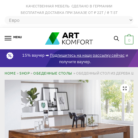
КАЧЕСТВЕННАЯ МЕБЕЛЬ СДЕЛАНО В ГЕРМАНИИ
БЕСПЛАТНАЯ ДОСТАВКА ПРИ ЗАКАЗЕ ОТ ₽ 22Т / ₴ 7.5Т
MENU
0
15% ваучер ➡
Подпишитесь на нашу рассылку сейчас
и
получите ваучер.
HOME
»
SHOP
»
ОБЕДЕННЫЕ СТОЛЫ
»
ОБЕДЕННЫЙ СТОЛ ИЗ ДЕРЕВА Ш
🔍