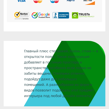
Главный плюс стеллажей, полок, стоек — в
открытости полок. Такая конструкция
добавляет в гостиную простора и
пространства, особенно если полки не
забиты вещами. Стеллажи отлично
подойдут даже для небольших
помещений. А разнообразие их форм и
видов позволит подобрать этот предмет
интерьера под любой дизайн комнаты.