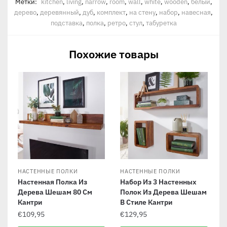
Метки:
kitchen
,
living
,
narrow
,
room
,
wall
,
white
,
wooden
,
белый
,
дерево
,
деревянный
,
дуб
,
комплект
,
на стену
,
набор
,
навесная
,
подставка
,
полка
,
ретро
,
стул
,
табуретка
Похожие товары
НАСТЕННЫЕ ПОЛКИ
НАСТЕННЫЕ ПОЛКИ
Настенная Полка Из
Набор Из 3 Настенных
Дерева Шешам 80 См
Полок Из Дерева Шешам
Кантри
В Стиле Кантри
€
109,95
€
129,95