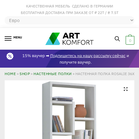
КАЧЕСТВЕННАЯ МЕБЕЛЬ СДЕЛАНО В ГЕРМАНИИ
БЕСПЛАТНАЯ ДОСТАВКА ПРИ ЗАКАЗЕ ОТ ₽ 22Т / ₴ 7.5Т
MENU
0
15% ваучер ➡
Подпишитесь на нашу рассылку сейчас
и
получите ваучер.
HOME
»
SHOP
»
НАСТЕННЫЕ ПОЛКИ
»
НАСТЕННАЯ ПОЛКА ROSALIE 36X9
🔍