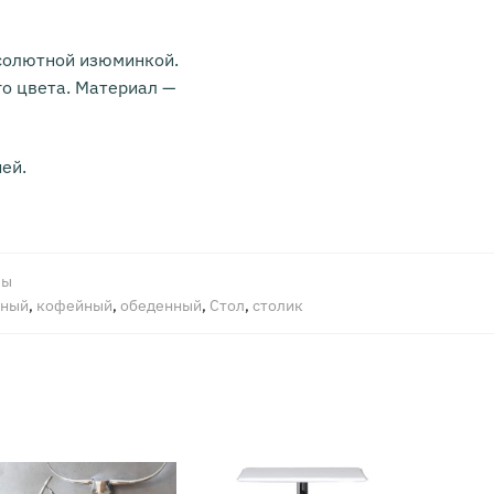
солютной изюминкой.
го цвета. Материал —
ей.
лы
нный
,
кофейный
,
обеденный
,
Стол
,
столик