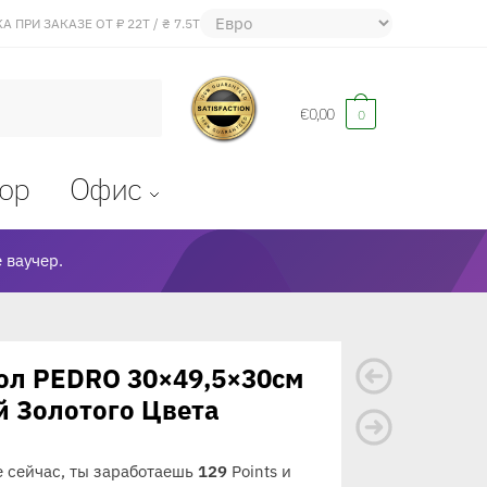
 ПРИ ЗАКАЗЕ ОТ ₽ 22Т / ₴ 7.5Т
€
0,00
0
ор
Oфис
 ваучер.
ол PEDRO 30×49,5×30см
 Золотого Цвета
е сейчас, ты заработаешь
129
Points и