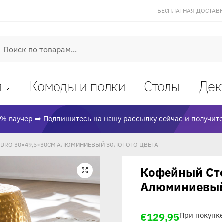
БЕСПЛАТНАЯ ДОСТАВКА
оиск
и
Комоды и полки
Столы
Дек
% ваучер ➡
Подпишитесь на нашу рассылку сейчас
и получите
DRO 30×49,5×30СМ АЛЮМИНИЕВЫЙ ЗОЛОТОГО ЦВЕТА
Кофейный Ст
🔍
Алюминиевый
€
129,95
При покупк