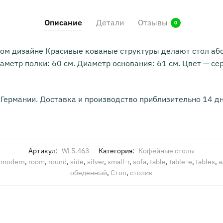
Описание
Детали
Отзывы
0
ном дизайне Красивые кованые структуры делают стол аб
аметр полки: 60 см. Диаметр основания: 61 см. Цвет — се
 Германии. Доставка и производство приблизительно 14 дн
Артикул:
WL5.463
Категория:
Кофейные столы
,
modern
,
room
,
round
,
side
,
silver
,
small-r
,
sofa
,
table
,
table-e
,
tables
,
а
обеденный
,
Стол
,
столик