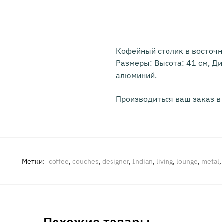
Кофейный столик в восточ
Размеры: Высота: 41 см, Ди
алюминий.
Производиться ваш заказ в
Метки:
coffee
,
couches
,
designer
,
Indian
,
living
,
lounge
,
metal
Похожие товары