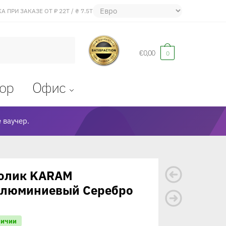
 ПРИ ЗАКАЗЕ ОТ ₽ 22Т / ₴ 7.5Т
€
0,00
0
ор
Oфис
 ваучер.
олик KARAM
Алюминиевый Серебро
личии