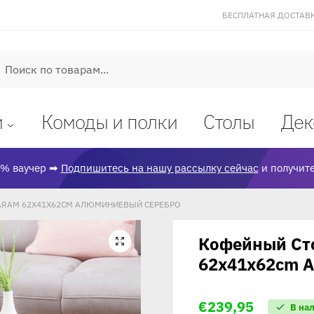
БЕСПЛАТНАЯ ДОСТАВКА
оиск
и
Комоды и полки
Столы
Дек
% ваучер ➡
Подпишитесь на нашу рассылку сейчас
и получите
ARAM 62X41X62CM АЛЮМИНИЕВЫЙ СЕРЕБРО
Кофейный Ст
🔍
62x41x62cm 
€
239,95
В на