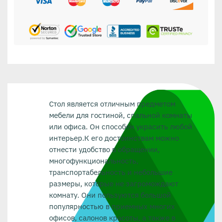
Стол является отличным предметом
мебели для гостиной, спальной комнаты
или офиса. Он способен украсить любой
интерьер.К его достоинствам можно
отнести удобство в обращении,
многофункциональность,
транспортабельность и небольшие
размеры, которые не загромождают
комнату. Они пользуются большой
популярностью в приемных многих
офисов, салонов красоты, а также в