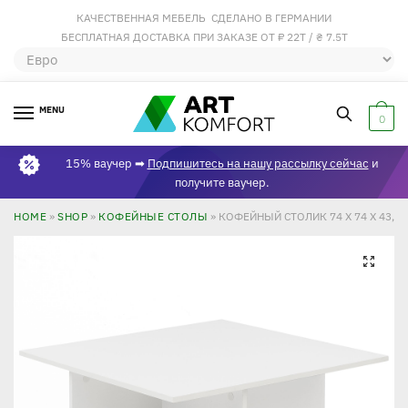
КАЧЕСТВЕННАЯ МЕБЕЛЬ СДЕЛАНО В ГЕРМАНИИ
БЕСПЛАТНАЯ ДОСТАВКА ПРИ ЗАКАЗЕ ОТ ₽ 22Т / ₴ 7.5Т
MENU
0
15% ваучер ➡
Подпишитесь на нашу рассылку сейчас
и
получите ваучер.
HOME
»
SHOP
»
КОФЕЙНЫЕ СТОЛЫ
»
КОФЕЙНЫЙ СТОЛИК 74 X 74 X 43,5
🔍