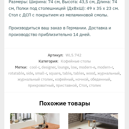
Размеры: Ширина: 74 см, Высота: 43,5 см, Длина: 74
см, Полки под столешницей (ДхВхШ): 49 x 35 x 23 см.
Стол с ДСП с покрытием из меламиновой смолы.
Производиться ваш заказ в Германии. Доставка и
производство приблизительно 14 дней.
Артикул:
WL5.742
Категория:
Кофейные столы
Метки:
cool-r
,
designer
,
lounge
,
low
,
modern-e
,
modern-r
,
rotatable
,
side
,
small-r
,
square
,
table
,
tables
,
wood
,
журнальный
,
журнальный столик
,
кофейный
,
ночной
,
обеденный
,
прикроватный
,
приставной
,
Стол
,
столик
Похожие товары