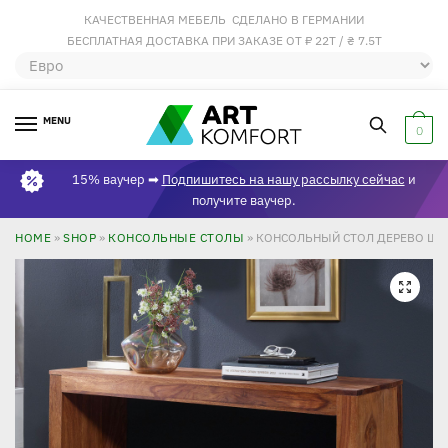
КАЧЕСТВЕННАЯ МЕБЕЛЬ СДЕЛАНО В ГЕРМАНИИ
БЕСПЛАТНАЯ ДОСТАВКА ПРИ ЗАКАЗЕ ОТ ₽ 22Т / ₴ 7.5Т
MENU
0
15% ваучер ➡
Подпишитесь на нашу рассылку сейчас
и
получите ваучер.
HOME
»
SHOP
»
КОНСОЛЬНЫЕ СТОЛЫ
»
КОНСОЛЬНЫЙ СТОЛ ДЕРЕВО ШЕШ
🔍