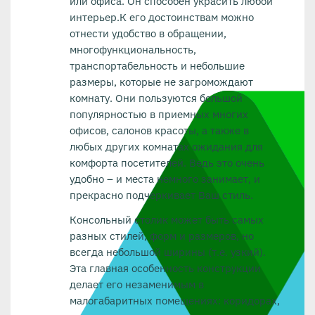
или офиса. Он способен украсить любой
интерьер.К его достоинствам можно
отнести удобство в обращении,
многофункциональность,
транспортабельность и небольшие
размеры, которые не загромождают
комнату. Они пользуются большой
популярностью в приемных многих
офисов, салонов красоты, а также в
любых других комнатах ожидания для
комфорта посетителей. Ведь это очень
удобно – и места немного занимает, и
прекрасно подчеркивает Ваш стиль.
Консольный столик может быть самых
разных стилей, форм и размеров, но
всегда небольшой ширины (т.е. узкий).
Эта главная особенность конструкции
делает его незаменимым в
малогабаритных помещениях: коридорах,