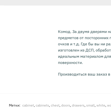
Комод. За двумя дверями н
предметов от посторонних 
очков и т.д. Где бы вы ни 
изготовлен из ДСП, обрабо
идеальным материалом для 
поверхности.
Производиться ваш заказ в
Метки:
cabinet
,
cabinets
,
chest
,
doors
,
drawers
,
small
,
white
,
w