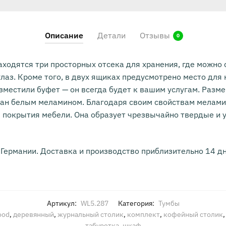
Описание
Детали
Отзывы
0
аходятся три просторных отсека для хранения, где можно
глаз. Кроме того, в двух ящиках предусмотрено место дл
разместили буфет — он всегда будет к вашим услугам. Раз
тан белым меламином. Благодаря своим свойствам мелами
покрытия мебели. Она образует чрезвычайно твердые и 
 Германии. Доставка и производство приблизительно 14 дн
Артикул:
WL5.287
Категория:
Тумбы
ood
,
деревянный
,
журнальный столик
,
комплект
,
кофейный столик
табуретка
,
шкаф