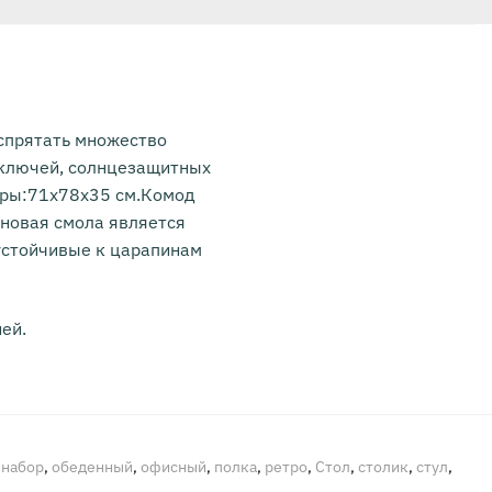
 спрятать множество
я ключей, солнцезащитных
меры:71х78х35 см.Комод
новая смола является
устойчивые к царапинам
ей.
,
набор
,
обеденный
,
офисный
,
полка
,
ретро
,
Стол
,
столик
,
стул
,