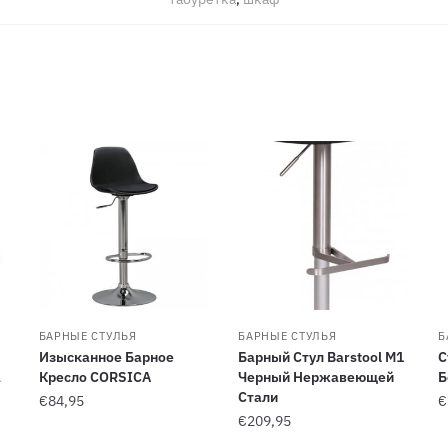
БАРНЫЕ СТУЛЬЯ
БАРНЫЕ СТУЛЬЯ
Б
Изысканное Барное
Барный Стул Barstool M1
С
а
Кресло CORSICA
Черный Нержавеющей
Б
Стали
€
84,95
€
€
209,95