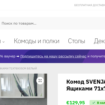
БЕСПЛАТНАЯ ДОСТАВКА
оиск
и
Комоды и полки
Столы
Дек
% ваучер ➡
Подпишитесь на нашу рассылку сейчас
и получите
ИКАМИ 71X78X35СМ БЕЛЫЙ
Комод SVENJ
🔍
Ящиками 71x
€
129,95
В на