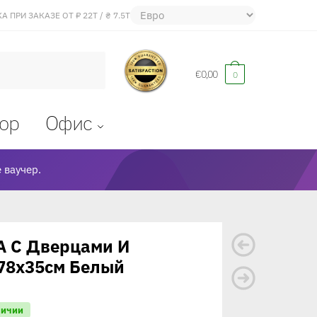
 ПРИ ЗАКАЗЕ ОТ ₽ 22Т / ₴ 7.5Т
€
0,00
0
ор
Oфис
 ваучер.
A С Дверцами И
78x35см Белый
личии