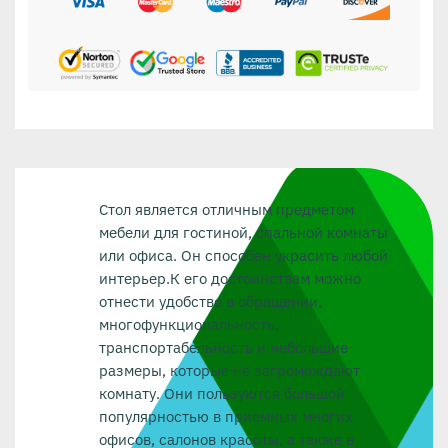
Стол является отличным предметом
мебели для гостиной, спальной комнаты
или офиса. Он способен украсить любой
интерьер.К его достоинствам можно
отнести удобство в обращении,
многофункциональность,
транспортабельность и небольшие
размеры, которые не загромождают
комнату. Они пользуются большой
популярностью в приемных многих
офисов, салонов красоты, а также в