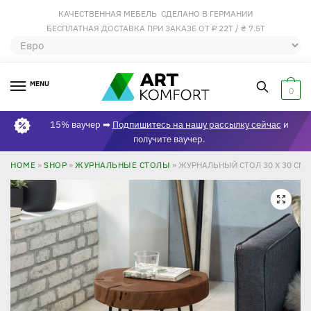
КАЧЕСТВЕННАЯ МЕБЕЛЬ СДЕЛАНО В ГЕРМАНИИ
БЕСПЛАТНАЯ ДОСТАВКА ПРИ ЗАКАЗЕ ОТ ₽ 22Т / ₴ 7.5Т
MENU
0
15% ваучер ➡
Подпишитесь на нашу рассылку сейчас
и
получите ваучер.
HOME
»
SHOP
»
ЖУРНАЛЬНЫЕ СТОЛЫ
»
ЖУРНАЛЬНЫЙ СТОЛ 30 X 30 СМ
🔍