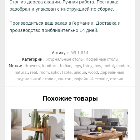
Стол из дерева акации. Ручная работа. Поставка:
разобран и упакован с инструкцией по сборке.
Производиться ваш заказ в Германии. Доставка и
производство приблизительно 14 дней.
Артикул:
WL1.514
Категории:
Журнальные столы
,
Кофейные столы
Метки:
drawers
,
furniture
,
Indian
,
legs
,
living
,
low
,
metal
,
modern
,
natural
,
real
,
room
,
solid
,
table
,
unique
,
wood
,
деревянный
,
журнальный столик
,
кантри
,
кофейный столик
,
столик
Похожие товары