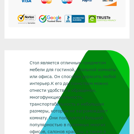
Стол является отличным предметом
мебели для гостиной, спальной комнаты
или офиса. Он способен украсить любой
интерьер.К его достоинствам можно
отнести удобство в обращении,
многофункциональность,
транспортабельность и небольшие
размеры, которые не загромождают
комнату. Они пользуются большой
популярностью в приемных многих
офисов, салонов красоты, а также в