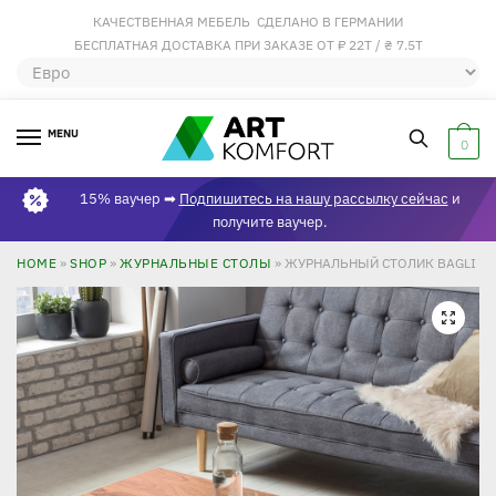
КАЧЕСТВЕННАЯ МЕБЕЛЬ СДЕЛАНО В ГЕРМАНИИ
БЕСПЛАТНАЯ ДОСТАВКА ПРИ ЗАКАЗЕ ОТ ₽ 22Т / ₴ 7.5Т
MENU
0
15% ваучер ➡
Подпишитесь на нашу рассылку сейчас
и
получите ваучер.
HOME
»
SHOP
»
ЖУРНАЛЬНЫЕ СТОЛЫ
»
ЖУРНАЛЬНЫЙ СТОЛИК BAGLI ИЗ
🔍