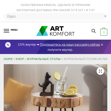
КАЧЕСТВЕННАЯ МЕБЕЛЬ СДЕЛАНО В ГЕРМАНИИ
БЕСПЛАТНАЯ ДОСТАВКА ПРИ ЗАКАЗЕ ОТ ₽ 22Т / ₴ 7.5Т
MENU
0
15% ваучер ➡
Подпишитесь на нашу рассылку сейчас
и
получите ваучер.
HOME
»
SHOP
»
ЖУРНАЛЬНЫЕ СТОЛЫ
»
ЖУРНАЛЬНЫЙ СТОЛИК ИЗ ЛИСТВ
🔍