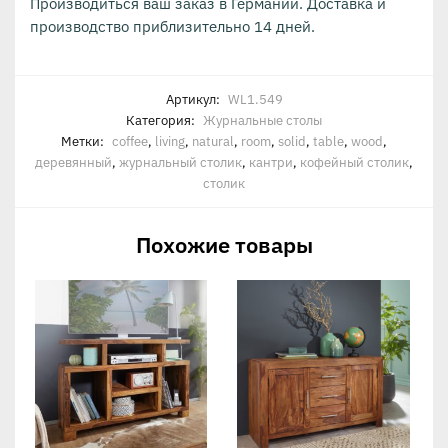
Производиться ваш заказ в Германии. Доставка и
производство приблизительно 14 дней.
Артикул:
WL1.549
Категория:
Журнальные столы
Метки:
coffee
,
living
,
natural
,
room
,
solid
,
table
,
wood
,
деревянный
,
журнальный столик
,
кантри
,
кофейный столик
,
столик
Похожие товары