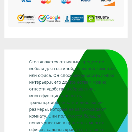
Стол является отличным предметом
мебели для гостиной, спальной комнаты
или офиса. Он способен украсить любой
интерьер.К его достоинствам можно
отнести удобство в обращении,
многофункциональность,
транспортабельность и небольшие
размеры, которые не загромождают
комнату. Они пользуются большой
популярностью в приемных многих
офисов, салонов красоты, а также в