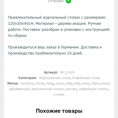
Отзывы
0
Привлекательный журнальный столик с размерами:
120х30х45см. Материал – дерево акации. Ручная
работа. Поставка: разобран и упакован с инструкцией
по сборке.
Производиться ваш заказ в Германии. Доставка и
производство приблизительно 14 дней.
Артикул:
WL1.439
Категории:
Журнальные столы
,
Кофейные столы
Метки:
furniture
,
home
,
living
,
room
,
side
,
sofa
,
solid
,
table
,
wood
,
деревянный
,
журнальный столик
,
кантри
,
кофейный столик
,
столик
Похожие товары