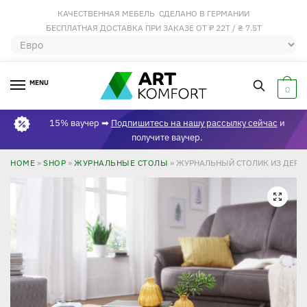
КАЧЕСТВЕННАЯ МЕБЕЛЬ СДЕЛАНО В ГЕРМАНИИ
БЕСПЛАТНАЯ ДОСТАВКА ПРИ ЗАКАЗЕ ОТ ₽ 22Т / ₴ 7.5Т
MENU
0
15% ваучер ➡
Подпишитесь на нашу рассылку сейчас
и
получите ваучер.
HOME
»
SHOP
»
ЖУРНАЛЬНЫЕ СТОЛЫ
»
ЖУРНАЛЬНЫЙ СТОЛИК ИЗ ДЕРЕ
🔍