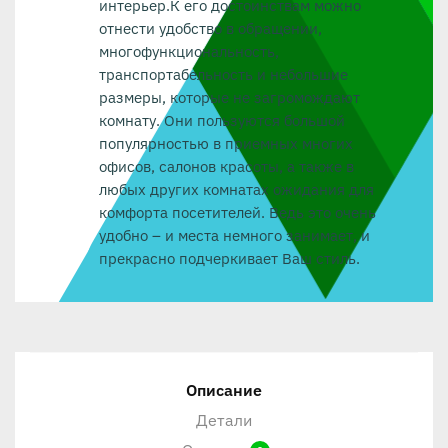
интерьер.К его достоинствам можно
отнести удобство в обращении,
многофункциональность,
транспортабельность и небольшие
размеры, которые не загромождают
комнату. Они пользуются большой
популярностью в приемных многих
офисов, салонов красоты, а также в
любых других комнатах ожидания для
комфорта посетителей. Ведь это очень
удобно – и места немного занимает, и
прекрасно подчеркивает Ваш стиль.
Описание
Детали