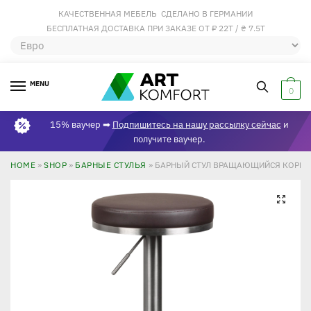
КАЧЕСТВЕННАЯ МЕБЕЛЬ СДЕЛАНО В ГЕРМАНИИ
БЕСПЛАТНАЯ ДОСТАВКА ПРИ ЗАКАЗЕ ОТ ₽ 22Т / ₴ 7.5Т
MENU
0
15% ваучер ➡
Подпишитесь на нашу рассылку сейчас
и
получите ваучер.
HOME
»
SHOP
»
БАРНЫЕ СТУЛЬЯ
»
БАРНЫЙ СТУЛ ВРАЩАЮЩИЙСЯ КОРИ
🔍