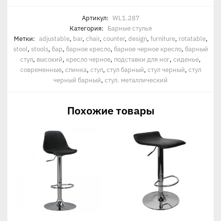
Артикул:
WL1.287
Категория:
Барные стулья
Метки:
adjustable
,
bar
,
chair
,
counter
,
design
,
furniture
,
rotatable
,
stool
,
stools
,
бар
,
барное кресло
,
барное черное кресло
,
барный
стул
,
высокий
,
кресло черное
,
подставки для ног
,
сиденье
,
современные
,
спинка
,
стул
,
стул барный
,
стул черный
,
стул
черный барный
,
стул. металлический
Похожие товары