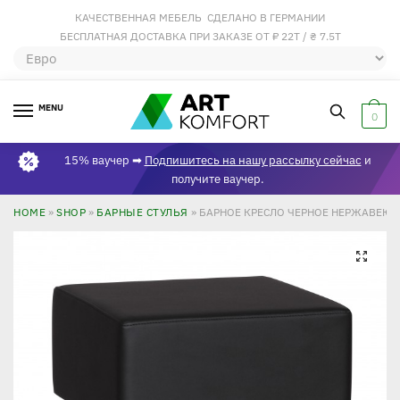
КАЧЕСТВЕННАЯ МЕБЕЛЬ СДЕЛАНО В ГЕРМАНИИ
БЕСПЛАТНАЯ ДОСТАВКА ПРИ ЗАКАЗЕ ОТ ₽ 22Т / ₴ 7.5Т
MENU
0
15% ваучер ➡
Подпишитесь на нашу рассылку сейчас
и
получите ваучер.
HOME
»
SHOP
»
БАРНЫЕ СТУЛЬЯ
»
БАРНОЕ КРЕСЛО ЧЕРНОЕ НЕРЖАВЕЮЩ
🔍