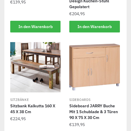
Design Küchen-Stuhl
€
139,95
Gepolstert
€
204,95
In den Warenkorb
In den Warenkorb
SITZBÄNKE
SIDEBOARDS
Sitzbank Kalkutta 160 X
Sideboard JARRY Buche
45 X 38 Cm
Mit 1 Schublade & 3 Türen
90 X 75 X 30 Cm
€
224,95
€
139,95