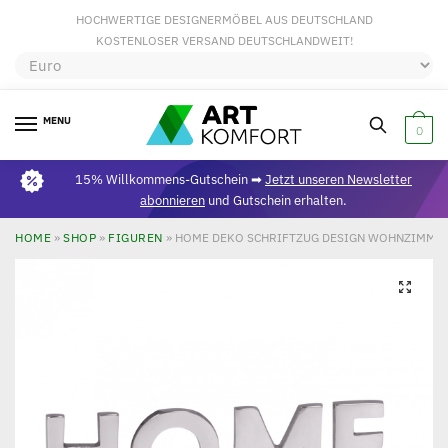
HOCHWERTIGE DESIGNERMÖBEL AUS DEUTSCHLAND
KOSTENLOSER VERSAND DEUTSCHLANDWEIT!
MENU
0
15% Willkommens-Gutschein ➡
Jetzt unseren Newsletter
abonnieren
und Gutschein erhalten.
HOME
»
SHOP
»
FIGUREN
»
HOME DEKO SCHRIFTZUG DESIGN WOHNZIMMER
🔍