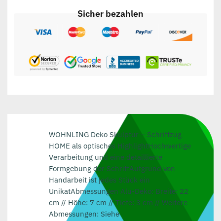
Sicher bezahlen
WOHNLING Deko Skulptur – Schriftzug
HOME als optisches HighlightHochwertige
Verarbeitung und eine detaillierte
Formgebung der SchriftAufgrund von
Handarbeit ist jedes Stück ein
UnikatAbmessungen Alu-Deko: Breite: 22
cm // Höhe: 7 cm // Tiefe: 3 cm // Weitere
Abmessungen: Siehe