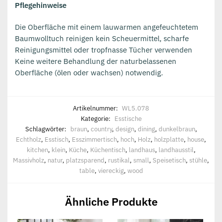
Pflegehinweise
Die Oberfläche mit einem lauwarmen angefeuchtetem
Baumwolltuch reinigen kein Scheuermittel, scharfe
Reinigungsmittel oder tropfnasse Tücher verwenden
Keine weitere Behandlung der naturbelassenen
Oberfläche (ölen oder wachsen) notwendig.
Artikelnummer:
WL5.078
Kategorie:
Esstische
Schlagwörter:
braun
,
country
,
design
,
dining
,
dunkelbraun
,
Echtholz
,
Esstisch
,
Esszimmertisch
,
hoch
,
Holz
,
holzplatte
,
house
,
kitchen
,
klein
,
Küche
,
Küchentisch
,
landhaus
,
landhausstil
,
Massivholz
,
natur
,
platzsparend
,
rustikal
,
small
,
Speisetisch
,
stühle
,
table
,
viereckig
,
wood
Ähnliche Produkte