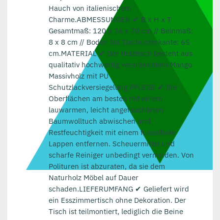
Hauch von italienischem
Charme.ABMESSUNGEN ✔ B x H x T
Gesamtmaß: 120 x 76 x 70 cm // Beinmaß:
8 x 8 cm // Boden bis Tischunterkante: 65
cm.MATERIAL ✔ Der Holztisch besteht aus
qualitativ hochwertig verarbeitetem Mango
Massivholz mit PU
Schutzlackversiegelung.PFLEGE ✔ Die
Oberflächen am besten mit einem
lauwarmen, leicht angefeuchteten
Baumwolltuch abwischen und
Restfeuchtigkeit mit einem fusselfreie
Lappen entfernen. Scheuermittel und
scharfe Reiniger unbedingt vermeiden. Von
Polituren ist abzuraten, da sie dem
Naturholz Möbel auf Dauer
schaden.LIEFERUMFANG ✔ Geliefert wird
ein Esszimmertisch ohne Dekoration. Der
Tisch ist teilmontiert, lediglich die Beine