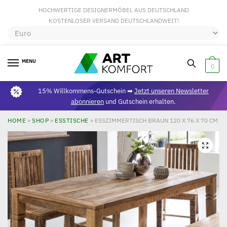
HOCHWERTIGE DESIGNERMÖBEL AUS DEUTSCHLAND
KOSTENLOSER VERSAND DEUTSCHLANDWEIT!
MENU
0
15% Willkommens-Gutschein ➡
Jetzt unseren Newsletter
abonnieren
und Gutschein erhalten.
HOME
»
SHOP
»
ESSTISCHE
»
ESSZIMMERTISCH BRAUN 120 X 76 X 70 CM 
🔍