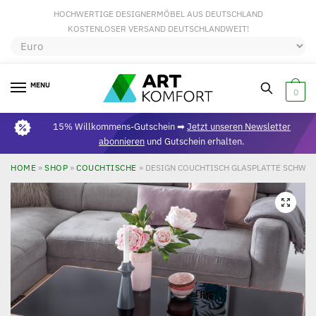
HOCHWERTIGE DESIGNERMÖBEL AUS DEUTSCHLAND
KOSTENLOSER VERSAND DEUTSCHLANDWEIT!
MENU
0
15% Willkommens-Gutschein ➡
Jetzt unseren Newsletter
abonnieren
und Gutschein erhalten.
HOME
»
SHOP
»
COUCHTISCHE
»
DESIGN COUCHTISCH GLASPLATTE SCHWARZ 
🔍