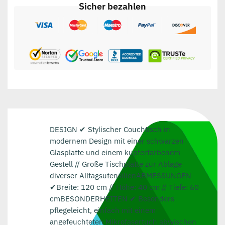
Sicher bezahlen
DESIGN ✔ Stylischer Couchtisch in
modernem Design mit einer schwarzen
Glasplatte und einem kupferfarbenem
Gestell // Große Tischplatte zur Ablage
diverser AlltagsutensilienABMESSUNGEN
✔Breite: 120 cm // Höhe: 40 cm // Tiefe: 60
cmBESONDERHEITEN ✔ Besonders
pflegeleicht, einfach mit einem
angefeuchteten Mikrofasertuch abwischen