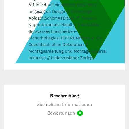
// Individuell einsetzbar dank dem
angesagten Design // Geräumige
AblageflächeMATERIAL ✔ Korpus:
Kupferfarbenes Metall // Tischplatte:
Schwarzes Einscheiben-
SicherheitsglasLIEFERUMFANG ✔ Ein
Couchtisch ohne Dekoration //
Montageanleitung und Montagematerial
inklusive // Lieferzustand: Zerlegt
Beschreibung
Zusätzliche Informationen
Bewertungen
0