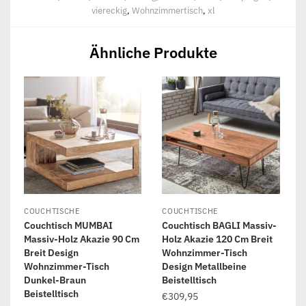
viereckig
,
Wohnzimmertisch
,
xl
Ähnliche Produkte
COUCHTISCHE
COUCHTISCHE
Couchtisch MUMBAI
Couchtisch BAGLI Massiv-
Massiv-Holz Akazie 90 Cm
Holz Akazie 120 Cm Breit
Breit Design
Wohnzimmer-Tisch
Wohnzimmer-Tisch
Design Metallbeine
Dunkel-Braun
Beistelltisch
Beistelltisch
€
309,95