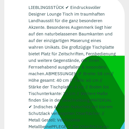
LIEBLINGSSTÜCK ✔ Eindrucksvoller
Designer Lounge Tisch im traumhaften
Landhausstil für die ganz besonderen
Akzente. Besonderes Augenmerk liegt hier
auf den naturbelassenen Baumkanten und
auf der einzigartigen Maserung eines
wahren Unikats. Die großzügige Tischplatte
bietet Platz für Zeitschriften, Fernbedienung
und weitere Gegenstände, die Ihren
Fernsehabend ausgefallen & besonders
machen.ABMESSUNGEN ✔ Breite: 58 cm //
Höhe gesamt: 40 cm // Tiefe: 60 cm //
Stärke der Tischplatte: 4 cm // Boden bis
Tischunterkante: 36 cm // Weitere Maße
finden Sie in der Beschreibung.MATERIAL
✔ Indisches Akazien-Naturholz mit klarem
Schutzlack versiegelten Oberflächen //
Metall Gestell: Verchromte
MetallbeinePFLEGE ✔ Die Oberfläche am