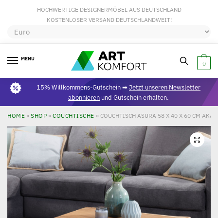
HOCHWERTIGE DESIGNERMÖBEL AUS DEUTSCHLAND
KOSTENLOSER VERSAND DEUTSCHLANDWEIT!
MENU
0
15% Willkommens-Gutschein ➡
Jetzt unseren Newsletter
abonnieren
und Gutschein erhalten.
HOME
»
SHOP
»
COUCHTISCHE
»
COUCHTISCH ASURA 58 X 40 X 60 CM AKA
🔍