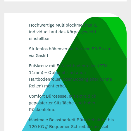
Hochwertige Multiblockmechanik,
individuell auf das Körpergewicht
einstellbar
Stufenlos höhenverstellbar von 50-56 cm
via Gaslift
Fußkreuz mit 5 Weichbodenrollen (PIN
11mm) – Optional sind auch
Hartbodenrollen oder Bodengleiter (Ohne
Rollen) montierbar
Comfort Bürosessel mit extra dick
gepolsterter Sitzfläche und hoher
Rückenlehne
Maximale Belastbarkeit Bürodrehstuhl: bis
120 KG // Bequemer Schreibtischsessel