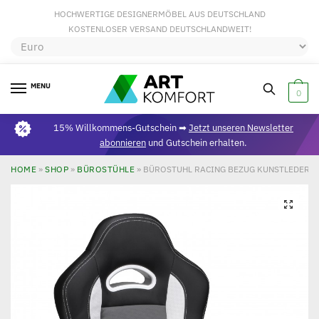
HOCHWERTIGE DESIGNERMÖBEL AUS DEUTSCHLAND
KOSTENLOSER VERSAND DEUTSCHLANDWEIT!
MENU
0
15% Willkommens-Gutschein ➡
Jetzt unseren Newsletter
abonnieren
und Gutschein erhalten.
HOME
»
SHOP
»
BÜROSTÜHLE
»
BÜROSTUHL RACING BEZUG KUNSTLEDER S
🔍