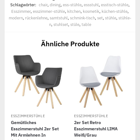
Schlagwörter:
chair
,
dining
,
ess-stühle
,
essstuhl
,
esstisch-stühle
,
Esszimmer
,
esszimmer-stühle
,
kitchen
,
kosmetik
,
küchen-stühle
,
modern
,
rückenlehne
,
samtstuhl
,
schmink-tisch
,
set
,
stühle
,
stühle-
n
,
stuhlset
,
stüle
,
table
Ähnliche Produkte
ESSZIMMERSTÜHLE
ESSZIMMERSTÜHLE
Gemütliches
2er Set Retro
Esszimmerstuhl 2er Set
Esszimmerstuhl LIMA
Mit Armlehnen In
Weiß/grau