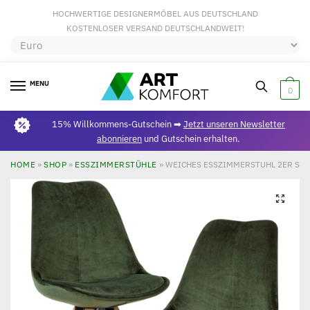
HOCHWERTIGE DESIGNERMÖBEL AUS DEUTSCHLAND
KOSTENLOSER VERSAND DEUTSCHLANDWEIT!
MENU
0
15% Willkommens-Gutschein ➡
Jetzt unseren Newsletter
abonnieren
und Gutschein erhalten.
HOME
»
SHOP
»
ESSZIMMERSTÜHLE
»
WEICHES ESSZIMMERSTUHL 2ER SET
🔍