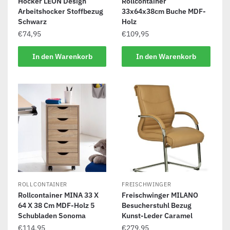
Hocker LEON Design
Rollcontainer
Arbeitshocker Stoffbezug
33x64x38cm Buche MDF-
Schwarz
Holz
€
74,95
€
109,95
In den Warenkorb
In den Warenkorb
ROLLCONTAINER
FREISCHWINGER
Rollcontainer MINA 33 X
Freischwinger MILANO
64 X 38 Cm MDF-Holz 5
Besucherstuhl Bezug
Schubladen Sonoma
Kunst-Leder Caramel
€
114,95
€
279,95