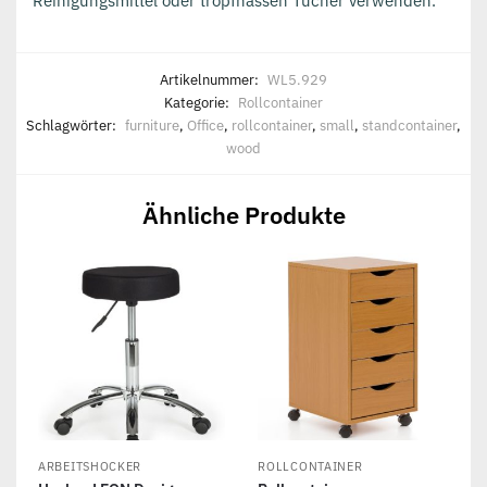
Reinigungsmittel oder tropfnassen Tücher verwenden.
Artikelnummer:
WL5.929
Kategorie:
Rollcontainer
Schlagwörter:
furniture
,
Office
,
rollcontainer
,
small
,
standcontainer
,
wood
Ähnliche Produkte
ARBEITSHOCKER
ROLLCONTAINER