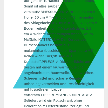
übrigens in Türfächer und Staufach hinein.
Somit ist alles sauber
verstaut!ABMESSUNGEN ✔ Breite: 33 cm //
Höhe: 60 cm // Tiefe: 38 cm // Innenmaße
des Ablagefachs (BxHxT): 30 x 20 x 36 cm //
Bodenfreiheit: 6 cm // Materialstärke: 1,5
cm // Weitere Abmessungen finden Sie im
Maßbild.MATERIAL ✔ Der Korpus des
Bürocontainers besteht aus
melaminharzbeschichteter Spanplatte // Die
Rollen & der Türgriff sind aus
Kunststoff.PFLEGE ✔ Die Oberfläche am
besten mit einem lauwarmen, leicht
angefeuchteten Baumwolltuch abwischen.
Scheuermittel und scharfe Reiniger
unbedingt vermeiden und Restfeuchtigkeit
mit fusselfreiem Lappen
entfernen.LIEFERUMFANG & MONTAGE ✔
Geliefert wird ein Rollschrank ohne
Dekoration // Lieferzustand: zerlegt und