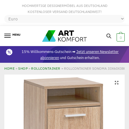
HOCHWERTIGE DESIGNERMÖBEL AUS DEUTSCHLAND
KOSTENLOSER VERSAND DEUTSCHLANDWEIT!
MENU
0
15% Willkommens-Gutschein ➡
Jetzt unseren Newsletter
abonnieren
und Gutschein erhalten.
HOME
»
SHOP
»
ROLLCONTAINER
»
ROLLCONTAINER SONOMA 33X60X38CM
🔍