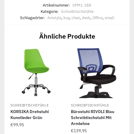
Artikelnummer:
SPM1.388
Kategorie:
Schreibtischstühle
Schlagwörter:
Amstyle
,
buy
,
chair
,
desk
,
Office
,
small
Ähnliche Produkte
SCHREIBTISCHSTÜHLE
SCHREIBTISCHSTÜHLE
KORSIKA Drehstuhl
Bürostuhl RIVOLI Blau
Kunstleder Grün
Schreibtischstuhl Mit
Armlehne
€
99,95
€
139,95