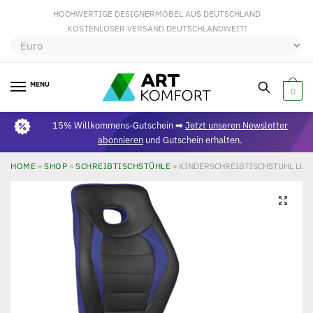
HOCHWERTIGE DESIGNERMÖBEL AUS DEUTSCHLAND
KOSTENLOSER VERSAND DEUTSCHLANDWEIT!
MENU
0
15% Willkommens-Gutschein ➡
Jetzt unseren Newsletter
abonnieren
und Gutschein erhalten.
HOME
»
SHOP
»
SCHREIBTISCHSTÜHLE
»
KINDERSCHREIBTISCHSTUHL LUAN
🔍