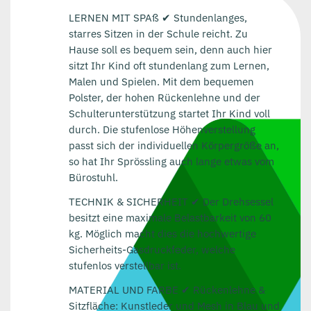
LERNEN MIT SPAß ✔ Stundenlanges,
starres Sitzen in der Schule reicht. Zu
Hause soll es bequem sein, denn auch hier
sitzt Ihr Kind oft stundenlang zum Lernen,
Malen und Spielen. Mit dem bequemen
Polster, der hohen Rückenlehne und der
Schulterunterstützung startet Ihr Kind voll
durch. Die stufenlose Höhenverstellung
passt sich der individuellen Körpergröße an,
so hat Ihr Sprössling auch lange etwas vom
Bürostuhl.
TECHNIK & SICHERHEIT ✔ Der Drehsessel
besitzt eine maximale Belastbarkeit von 60
kg. Möglich macht dies die hochwertige
Sicherheits-Gasdruckfeder, welche
stufenlos verstellbar ist.
MATERIAL UND FARBE ✔ Rückenlehne &
Sitzfläche: Kunstleder und Mesh in Blau und