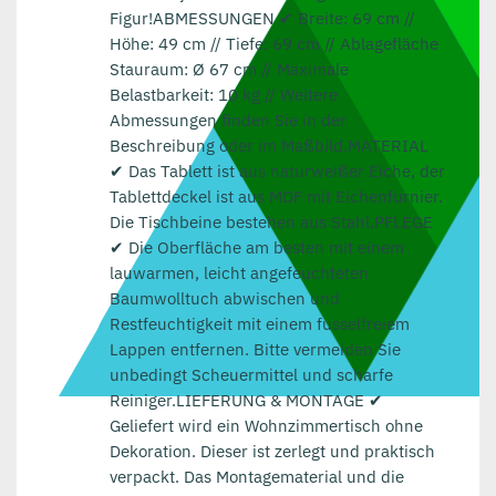
Figur!ABMESSUNGEN ✔ Breite: 69 cm //
Höhe: 49 cm // Tiefe: 69 cm // Ablagefläche
Stauraum: Ø 67 cm // Maximale
Belastbarkeit: 10 kg // Weitere
Abmessungen finden Sie in der
Beschreibung oder im Maßbild.MATERIAL
✔ Das Tablett ist aus naturweißer Eiche, der
Tablettdeckel ist aus MDF mit Eichenfurnier.
Die Tischbeine bestehen aus Stahl.PFLEGE
✔ Die Oberfläche am besten mit einem
lauwarmen, leicht angefeuchteten
Baumwolltuch abwischen und
Restfeuchtigkeit mit einem fusselfreiem
Lappen entfernen. Bitte vermeiden Sie
unbedingt Scheuermittel und scharfe
Reiniger.LIEFERUNG & MONTAGE ✔
Geliefert wird ein Wohnzimmertisch ohne
Dekoration. Dieser ist zerlegt und praktisch
verpackt. Das Montagematerial und die