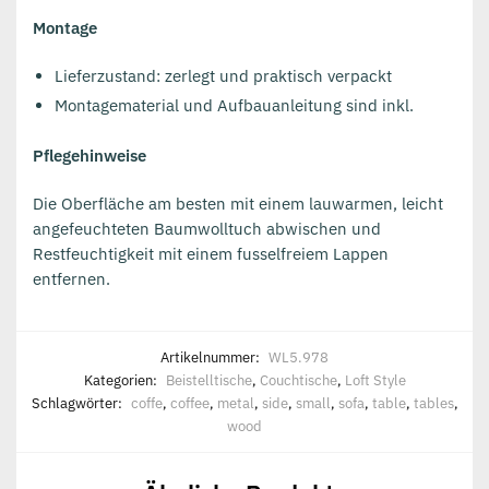
Montage
Lieferzustand: zerlegt und praktisch verpackt
Montagematerial und Aufbauanleitung sind inkl.
Pflegehinweise
Die Oberfläche am besten mit einem lauwarmen, leicht
angefeuchteten Baumwolltuch abwischen und
Restfeuchtigkeit mit einem fusselfreiem Lappen
entfernen.
Artikelnummer:
WL5.978
Kategorien:
Beistelltische
,
Couchtische
,
Loft Style
Schlagwörter:
coffe
,
coffee
,
metal
,
side
,
small
,
sofa
,
table
,
tables
,
wood