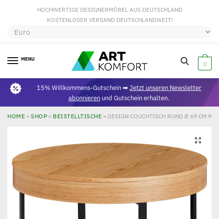
HOCHWERTIGE DESIGNERMÖBEL AUS DEUTSCHLAND
KOSTENLOSER VERSAND DEUTSCHLANDWEIT!
MENU
0
15% Willkommens-Gutschein ➡
Jetzt unseren Newsletter
abonnieren
und Gutschein erhalten.
HOME
»
SHOP
»
BEISTELLTISCHE
»
DESIGN COUCHTISCH RUND Ø 69 CM MIT
🔍