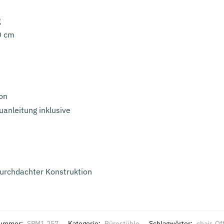
g
0 cm
on
uanleitung inklusive
urchdachter Konstruktion
nummer:
SPM1.257
Kategorie:
Bürostühle
Schlagwörter:
chair
,
Of