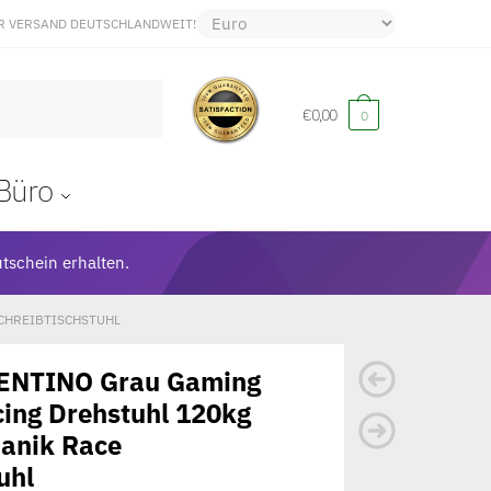
R VERSAND DEUTSCHLANDWEIT!
€
0,00
0
Büro
tschein erhalten.
CHREIBTISCHSTUHL
LENTINO Grau Gaming
cing Drehstuhl 120kg
anik Race
uhl