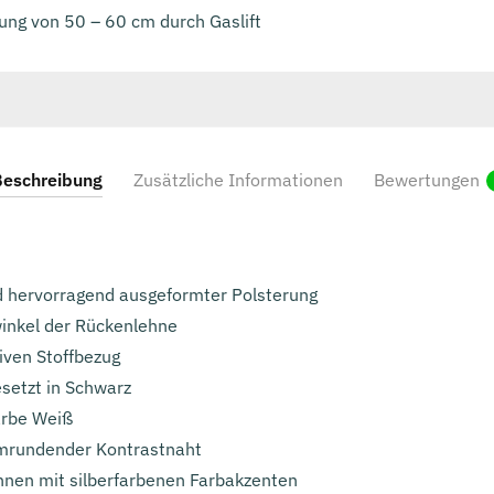
ung von 50 – 60 cm durch Gaslift
eschreibung
Zusätzliche Informationen
Bewertungen
d hervorragend ausgeformter Polsterung
winkel der Rückenlehne
iven Stoffbezug
esetzt in Schwarz
arbe Weiß
umrundender Kontrastnaht
nen mit silberfarbenen Farbakzenten