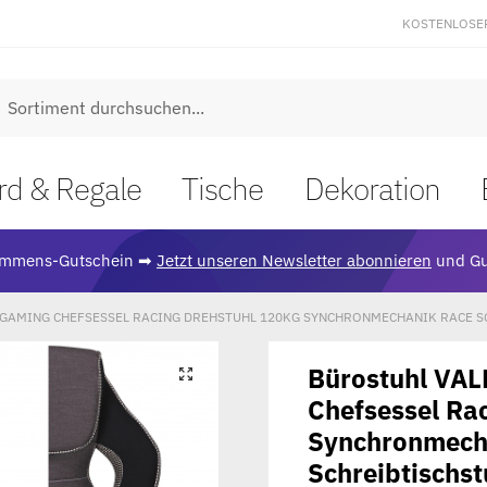
KOSTENLOSE
uche
rd & Regale
Tische
Dekoration
ommens-Gutschein ➡
Jetzt unseren Newsletter abonnieren
und Gu
GAMING CHEFSESSEL RACING DREHSTUHL 120KG SYNCHRONMECHANIK RACE S
Bürostuhl VA
🔍
Chefsessel Ra
Synchronmech
Schreibtischst